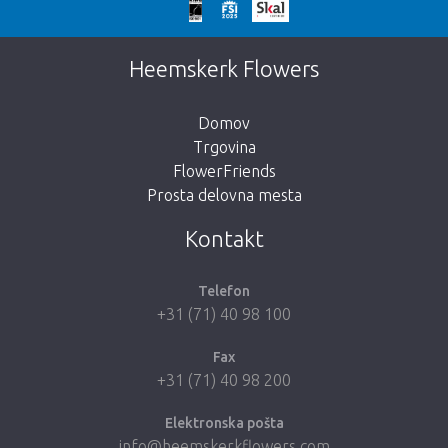
We're sorry
This page does not exist. Click on the
Heemskerk Flowers
button below to return to the shop.
Domov
Trgovina
FlowerFriends
Prosta delovna mesta
Take me back to the shop
Kontakt
Telefon
+31 (71) 40 98 100
Fax
+31 (71) 40 98 200
Elektronska pošta
info@heemskerkflowers.com