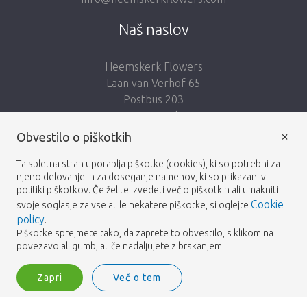
Naš naslov
Heemskerk Flowers
Laan van Verhof 65
Postbus 203
2230 AE Rijnsburg
Netherlands
×
Obvestilo o piškotkih
Sledi nam:
Ta spletna stran uporablja piškotke (cookies), ki so potrebni za
njeno delovanje in za doseganje namenov, ki so prikazani v
politiki piškotkov. Če želite izvedeti več o piškotkih ali umakniti
Cookie
svoje soglasje za vse ali le nekatere piškotke, si oglejte
policy
.
Piškotke sprejmete tako, da zaprete to obvestilo, s klikom na
Heemskerk Flowers
Pogoji
Politika zasebnosti
© 2026 -
povezavo ali gumb, ali če nadaljujete z brskanjem.
Zapri
Več o tem
Heemskerk Flowers is a trading name of BGH A.Heemskerk AZN b.v.