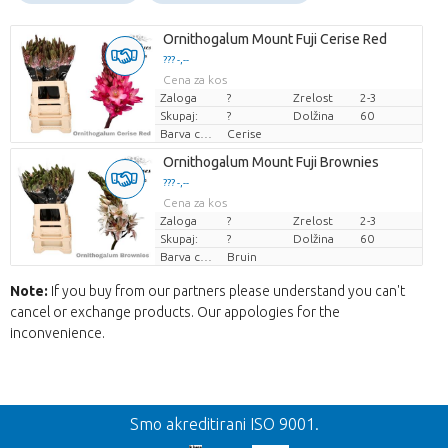
Ornithogalum Mount Fuji Cerise Red
??? -,--
Cena za kos
Zaloga
?
Zrelost
2-3
Skupaj:
?
Dolžina
60
Barva cvetov
Cerise
Ornithogalum Mount Fuji Brownies
??? -,--
Cena za kos
Zaloga
?
Zrelost
2-3
Skupaj:
?
Dolžina
60
Barva cvetov
Bruin
Note:
If you buy from our partners please understand you can't
cancel or exchange products. Our appologies for the
inconvenience.
Nazaj
Smo akreditirani ISO 9001.