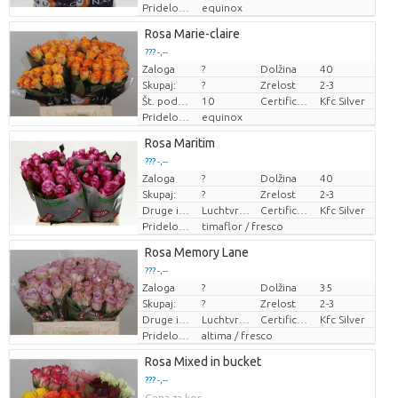
Pridelovalec
equinox
Rosa Marie-claire
??? -,--
Zaloga
?
Dolžina
40
Cena za kos
Skupaj:
?
Zrelost
2-3
Št. podružnic
10
Certificaten Kenya Flower Counsel
Kfc Silver
Pridelovalec
equinox
Rosa Maritim
??? -,--
Zaloga
?
Dolžina
40
Cena za kos
Skupaj:
?
Zrelost
2-3
Druge informacije o rezanem cvetju
Luchtvracht
Certificaten Kenya Flower Counsel
Kfc Silver
Pridelovalec
timaflor / fresco
Rosa Memory Lane
??? -,--
Zaloga
?
Dolžina
35
Cena za kos
Skupaj:
?
Zrelost
2-3
Druge informacije o rezanem cvetju
Luchtvracht
Certificaten Kenya Flower Counsel
Kfc Silver
Pridelovalec
altima / fresco
Rosa Mixed in bucket
??? -,--
Cena za kos