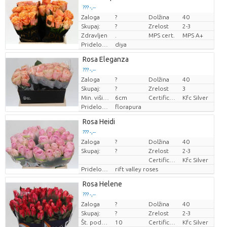
??? -,--
Zaloga
?
Dolžina
40
Cena za kos
Skupaj:
?
Zrelost
2-3
Zdravljen
.
MPS cert.
MPS A+
Pridelovalec
diya
Rosa Eleganza
??? -,--
Zaloga
?
Dolžina
40
Cena za kos
Skupaj:
?
Zrelost
3
Min. višina cvetnega popka
6cm
Certificaten Kenya Flower Counsel
Kfc Silver
Pridelovalec
florapura
Rosa Heidi
??? -,--
Zaloga
?
Dolžina
40
Cena za kos
Skupaj:
?
Zrelost
2-3
Certificaten Kenya Flower Counsel
Kfc Silver
Pridelovalec
rift valley roses
Rosa Helene
??? -,--
Zaloga
?
Dolžina
40
Cena za kos
Skupaj:
?
Zrelost
2-3
Št. podružnic
10
Certificaten Kenya Flower Counsel
Kfc Silver