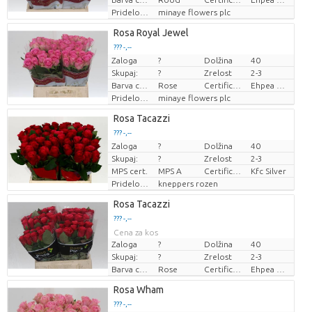
Pridelovalec
minaye flowers plc
Rosa Royal Jewel
??? -,--
Zaloga
?
Dolžina
40
Cena za kos
Skupaj:
?
Zrelost
2-3
Barva cvetov
Rose
Certificaten Ethiopian Ehpea
Ehpea Gold
Pridelovalec
minaye flowers plc
Rosa Tacazzi
??? -,--
Zaloga
?
Dolžina
40
Cena za kos
Skupaj:
?
Zrelost
2-3
MPS cert.
MPS A
Certificaten Kenya Flower Counsel
Kfc Silver
Pridelovalec
kneppers rozen
Rosa Tacazzi
??? -,--
Cena za kos
Zaloga
?
Dolžina
40
Skupaj:
?
Zrelost
2-3
Barva cvetov
Rose
Certificaten Ethiopian Ehpea
Ehpea Gold
Rosa Wham
??? -,--