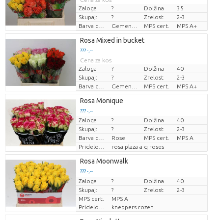
Zaloga
?
Dolžina
35
Skupaj:
?
Zrelost
2-3
Barva cvetov
Gemengde kleuren
MPS cert.
MPS A+
Rosa Mixed in bucket
??? -,--
Cena za kos
Zaloga
?
Dolžina
40
Skupaj:
?
Zrelost
2-3
Barva cvetov
Gemengde kleuren
MPS cert.
MPS A+
Rosa Monique
??? -,--
Zaloga
?
Dolžina
40
Cena za kos
Skupaj:
?
Zrelost
2-3
Barva cvetov
Rose
MPS cert.
MPS A
Pridelovalec
rosa plaza a q roses
Rosa Moonwalk
??? -,--
Zaloga
Cena za kos
?
Dolžina
40
Skupaj:
?
Zrelost
2-3
MPS cert.
MPS A
Pridelovalec
kneppers rozen