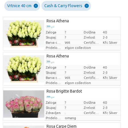
Vrtnice 40 cm
Cash & Carry Flowers
Rosa Athena
??? -,--
Zaloga
?
Dolžina
40
Cena za kos
Skupaj:
?
Zrelost
2-3
Barva cvetov
Wit
Certificaten Kenya Flower Counsel
Kfc Silver
Pridelovalec
elgon collection
Rosa Athena
??? -,--
Zaloga
?
Dolžina
40
Cena za kos
Skupaj:
?
Zrelost
2-3
Barva cvetov
Wit
Certificaten Kenya Flower Counsel
Kfc Silver
Pridelovalec
elgon collection
Rosa Brigitte Bardot
??? -,--
Zaloga
?
Dolžina
40
Cena za kos
Skupaj:
?
Zrelost
2-3
Zdravljen
.
Certificaten Kenya Flower Counsel
Kfc Silver
Pridelovalec
omang
Rosa Carpe Diem