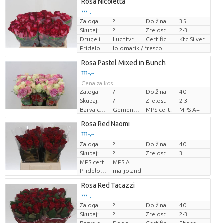
Rosa Nicoletta
??? -,--
Zaloga
?
Dolžina
35
Cena za kos
Skupaj:
?
Zrelost
2-3
Druge informacije o rezanem cvetju
Luchtvracht
Certificaten Kenya Flower Counsel
Kfc Silver
Pridelovalec
lolomarik / fresco
Rosa Pastel Mixed in Bunch
??? -,--
Cena za kos
Zaloga
?
Dolžina
40
Skupaj:
?
Zrelost
2-3
Barva cvetov
Gemengde kleuren
MPS cert.
MPS A+
Rosa Red Naomi
??? -,--
Zaloga
Cena za kos
?
Dolžina
40
Skupaj:
?
Zrelost
3
MPS cert.
MPS A
Pridelovalec
marjoland
Rosa Red Tacazzi
??? -,--
Zaloga
?
Dolžina
40
Cena za kos
Skupaj:
?
Zrelost
2-3
Barva cvetov
Rood
Certificaten Ethiopian Ehpea
Ehpea Gold