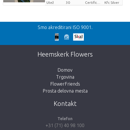
Utež
30
Certificaten Kenya Flower Counsel
Kfc Silver
Nazaj
Smo akreditirani ISO 9001.
We're sorry
This page does not exist. Click on the
Heemskerk Flowers
button below to return to the shop.
Domov
Trgovina
FlowerFriends
Prosta delovna mesta
Take me back to the shop
Kontakt
Telefon
+31 (71) 40 98 100