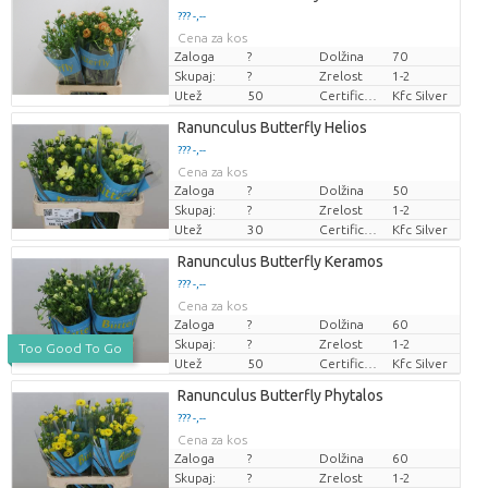
??? -,--
Cena za kos
Zaloga
?
Dolžina
70
Skupaj:
?
Zrelost
1-2
Utež
50
Certificaten Kenya Flower Counsel
Kfc Silver
Ranunculus Butterfly Helios
??? -,--
Cena za kos
Zaloga
?
Dolžina
50
Skupaj:
?
Zrelost
1-2
Utež
30
Certificaten Kenya Flower Counsel
Kfc Silver
Ranunculus Butterfly Keramos
??? -,--
Cena za kos
Zaloga
?
Dolžina
60
Skupaj:
?
Zrelost
1-2
Too Good To Go
Utež
50
Certificaten Kenya Flower Counsel
Kfc Silver
Ranunculus Butterfly Phytalos
??? -,--
Cena za kos
Zaloga
?
Dolžina
60
Skupaj:
?
Zrelost
1-2