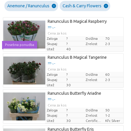
Anemone / Ranunculus
Cash & Carry Flowers
Ranunculus B Magical Raspberry
??? -,--
Cena za kos
Zaloga
?
Dolžina
70
Skupaj:
?
Zrelost
2-3
Posebna ponudba
Utež
40
Ranunculus B Magical Tangerine
??? -,--
Cena za kos
Zaloga
?
Dolžina
60
Skupaj:
?
Zrelost
2-3
Utež
30
Ranunculus Butterfly Ariadne
??? -,--
Cena za kos
Zaloga
?
Dolžina
50
Skupaj:
?
Zrelost
1-2
Utež
30
Certificaten Kenya Flower Counsel
Kfc Silver
Ranunculus Butterfly Eris