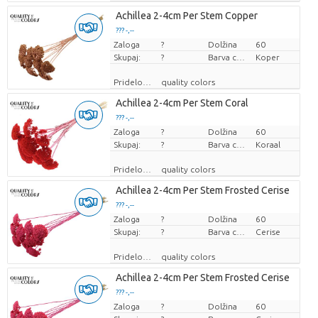
Achillea 2-4cm Per Stem Copper
??? -,--
Zaloga
Cena za kos
?
Dolžina
60
Skupaj:
?
Barva cvetov
Koper
Pridelovalec
quality colors
Achillea 2-4cm Per Stem Coral
??? -,--
Zaloga
Cena za kos
?
Dolžina
60
Skupaj:
?
Barva cvetov
Koraal
Pridelovalec
quality colors
Achillea 2-4cm Per Stem Frosted Cerise
??? -,--
Zaloga
Cena za kos
?
Dolžina
60
Skupaj:
?
Barva cvetov
Cerise
Pridelovalec
quality colors
Achillea 2-4cm Per Stem Frosted Cerise
??? -,--
Zaloga
Cena za kos
?
Dolžina
60