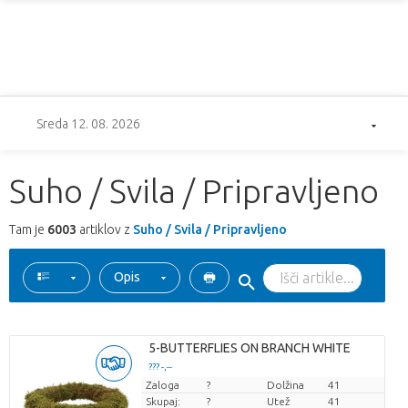
Sreda 12. 08. 2026
Suho / Svila / Pripravljeno
Tam je
6003
artiklov z
Suho / Svila / Pripravljeno
Opis
5-BUTTERFLIES ON BRANCH WHITE
??? -,--
Zaloga
Cena za kos
?
Dolžina
41
Skupaj:
?
Utež
41