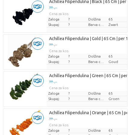
Achillea Filipendulina | Black | 65 Cm | per 12 
??? -,--
Cena za kos
Zaloga
?
Dolžina
65
Skupaj:
?
Barva cvetov
Zwart
Achillea Filipendulina | Gold | 65 Cm | per 12 S
??? -,--
Cena za kos
Zaloga
?
Dolžina
65
Skupaj:
?
Barva cvetov
Goud
Achillea Filipendulina | Green | 65 Cm | per 12 
??? -,--
Cena za kos
Zaloga
?
Dolžina
65
Skupaj:
?
Barva cvetov
Groen
Achillea Filipendulina | Orange | 65 Cm | per 1
??? -,--
Cena za kos
Zaloga
?
Dolžina
65