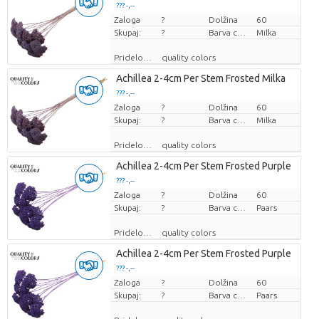
??? -,--
Zaloga
Cena za kos
?
Dolžina
60
Skupaj:
?
Barva cvetov
Milka
Pridelovalec
quality colors
Achillea 2-4cm Per Stem Frosted Milka
??? -,--
Zaloga
Cena za kos
?
Dolžina
60
Skupaj:
?
Barva cvetov
Milka
Pridelovalec
quality colors
Achillea 2-4cm Per Stem Frosted Purple
??? -,--
Zaloga
Cena za kos
?
Dolžina
60
Skupaj:
?
Barva cvetov
Paars
Pridelovalec
quality colors
Achillea 2-4cm Per Stem Frosted Purple
??? -,--
Zaloga
Cena za kos
?
Dolžina
60
Skupaj:
?
Barva cvetov
Paars