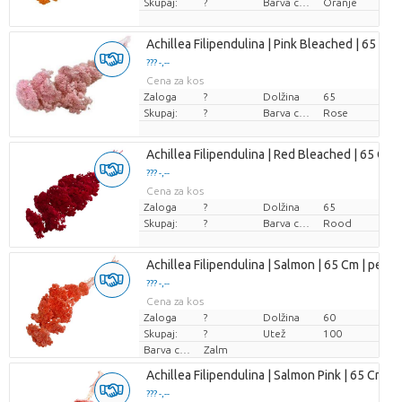
Skupaj:
?
Barva cvetov
Oranje
Achillea Filipendulina | Pink Bleached | 65 Cm |
??? -,--
Cena za kos
Zaloga
?
Dolžina
65
Skupaj:
?
Barva cvetov
Rose
Achillea Filipendulina | Red Bleached | 65 Cm |
??? -,--
Cena za kos
Zaloga
?
Dolžina
65
Skupaj:
?
Barva cvetov
Rood
Achillea Filipendulina | Salmon | 65 Cm | per 1
??? -,--
Cena za kos
Zaloga
?
Dolžina
60
Skupaj:
?
Utež
100
Barva cvetov
Zalm
Achillea Filipendulina | Salmon Pink | 65 Cm | p
??? -,--