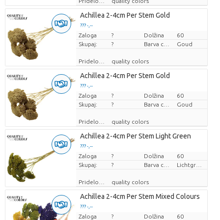
Pridelovalec
quality colors
Achillea 2-4cm Per Stem Gold
??? -,--
Zaloga
Cena za kos
?
Dolžina
60
Skupaj:
?
Barva cvetov
Goud
Pridelovalec
quality colors
Achillea 2-4cm Per Stem Gold
??? -,--
Zaloga
Cena za kos
?
Dolžina
60
Skupaj:
?
Barva cvetov
Goud
Pridelovalec
quality colors
Achillea 2-4cm Per Stem Light Green
??? -,--
Zaloga
Cena za kos
?
Dolžina
60
Skupaj:
?
Barva cvetov
Lichtgroen
Pridelovalec
quality colors
Achillea 2-4cm Per Stem Mixed Colours
??? -,--
Zaloga
Cena za kos
?
Dolžina
60