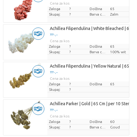
Cena za kos
Zaloga
?
Dolžina
65
Skupaj:
?
Barva cvetov
Zalm
Achillea Filipendulina | White Bleached | 65 Cm
??? -,--
Cena za kos
Zaloga
?
Dolžina
65
Skupaj:
?
Barva cvetov
100% wit
Achillea Filipendulina | Yellow Natural | 65 Cm 
??? -,--
Cena za kos
Zaloga
?
Dolžina
65
Skupaj:
?
Achillea Parker | Gold | 65 Cm | per 10 Stems
??? -,--
Cena za kos
Zaloga
?
Dolžina
60
Skupaj:
?
Barva cvetov
Goud