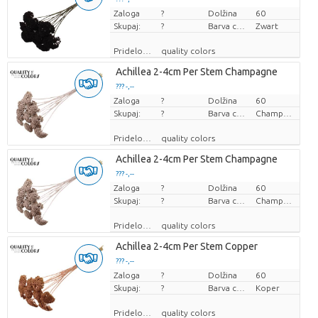
Zaloga
Cena za kos
?
Dolžina
60
Skupaj:
?
Barva cvetov
Zwart
Pridelovalec
quality colors
Achillea 2-4cm Per Stem Champagne
??? -,--
Zaloga
Cena za kos
?
Dolžina
60
Skupaj:
?
Barva cvetov
Champagne
Pridelovalec
quality colors
Achillea 2-4cm Per Stem Champagne
??? -,--
Zaloga
Cena za kos
?
Dolžina
60
Skupaj:
?
Barva cvetov
Champagne
Pridelovalec
quality colors
Achillea 2-4cm Per Stem Copper
??? -,--
Zaloga
Cena za kos
?
Dolžina
60
Skupaj:
?
Barva cvetov
Koper
Pridelovalec
quality colors