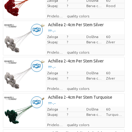
Zaloga
Cena za kos
?
Dolžina
60
Skupaj:
?
Barva cvetov
Rood
Pridelovalec
quality colors
Achillea 2-4cm Per Stem Silver
??? -,--
Zaloga
Cena za kos
?
Dolžina
60
Skupaj:
?
Barva cvetov
Zilver
Pridelovalec
quality colors
Achillea 2-4cm Per Stem Silver
??? -,--
Zaloga
Cena za kos
?
Dolžina
60
Skupaj:
?
Barva cvetov
Zilver
Pridelovalec
quality colors
Achillea 2-4cm Per Stem Turquoise
??? -,--
Zaloga
Cena za kos
?
Dolžina
60
Skupaj:
?
Barva cvetov
Turquoise
Pridelovalec
quality colors