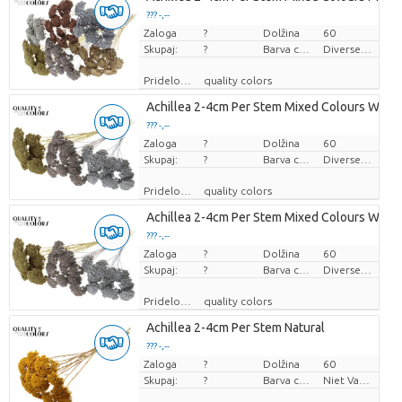
??? -,--
Zaloga
Cena za kos
?
Dolžina
60
Skupaj:
?
Barva cvetov
Diverse Kleuren
Pridelovalec
quality colors
Achillea 2-4cm Per Stem Mixed Colours Wedd
??? -,--
Zaloga
Cena za kos
?
Dolžina
60
Skupaj:
?
Barva cvetov
Diverse Kleuren
Pridelovalec
quality colors
Achillea 2-4cm Per Stem Mixed Colours Wedd
??? -,--
Zaloga
Cena za kos
?
Dolžina
60
Skupaj:
?
Barva cvetov
Diverse Kleuren
Pridelovalec
quality colors
Achillea 2-4cm Per Stem Natural
??? -,--
Zaloga
Cena za kos
?
Dolžina
60
Skupaj:
?
Barva cvetov
Niet Van Toepassing