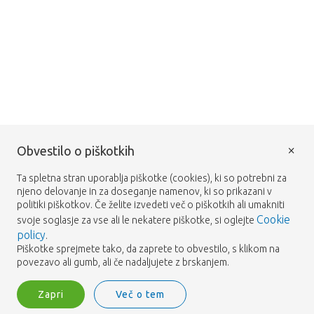
×
Obvestilo o piškotkih
Ta spletna stran uporablja piškotke (cookies), ki so potrebni za
njeno delovanje in za doseganje namenov, ki so prikazani v
politiki piškotkov. Če želite izvedeti več o piškotkih ali umakniti
Cookie
svoje soglasje za vse ali le nekatere piškotke, si oglejte
policy
.
Piškotke sprejmete tako, da zaprete to obvestilo, s klikom na
povezavo ali gumb, ali če nadaljujete z brskanjem.
Zapri
Več o tem