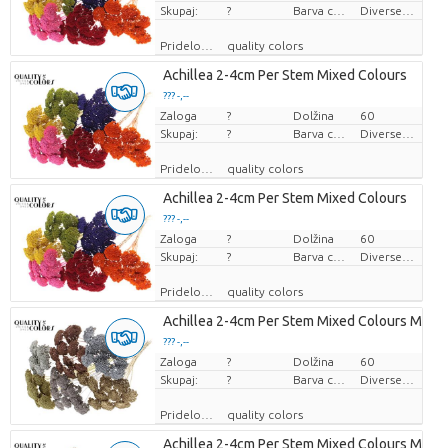
Skupaj:
?
Barva cvetov
Diverse Kleuren
Pridelovalec
quality colors
Achillea 2-4cm Per Stem Mixed Colours
??? -,--
Zaloga
Cena za kos
?
Dolžina
60
Skupaj:
?
Barva cvetov
Diverse Kleuren
Pridelovalec
quality colors
Achillea 2-4cm Per Stem Mixed Colours
??? -,--
Zaloga
Cena za kos
?
Dolžina
60
Skupaj:
?
Barva cvetov
Diverse Kleuren
Pridelovalec
quality colors
Achillea 2-4cm Per Stem Mixed Colours Metall
??? -,--
Zaloga
Cena za kos
?
Dolžina
60
Skupaj:
?
Barva cvetov
Diverse Kleuren
Pridelovalec
quality colors
Achillea 2-4cm Per Stem Mixed Colours Metall