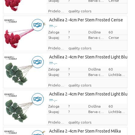
Skupaj:
?
Barva cvetov
Cerise
Pridelovalec
quality colors
Achillea 2-4cm Per Stem Frosted Cerise
??? -,--
Zaloga
Cena za kos
?
Dolžina
60
Skupaj:
?
Barva cvetov
Cerise
Pridelovalec
quality colors
Achillea 2-4cm Per Stem Frosted Light Blue
??? -,--
Zaloga
Cena za kos
?
Dolžina
60
Skupaj:
?
Barva cvetov
Lichtblauw
Pridelovalec
quality colors
Achillea 2-4cm Per Stem Frosted Light Blue
??? -,--
Zaloga
Cena za kos
?
Dolžina
60
Skupaj:
?
Barva cvetov
Lichtblauw
Pridelovalec
quality colors
Achillea 2-4cm Per Stem Frosted Milka