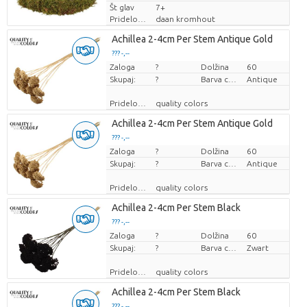
Št glav
7+
Pridelovalec
daan kromhout
Achillea 2-4cm Per Stem Antique Gold
??? -,--
Zaloga
Cena za kos
?
Dolžina
60
Skupaj:
?
Barva cvetov
Antique
Pridelovalec
quality colors
Achillea 2-4cm Per Stem Antique Gold
??? -,--
Zaloga
Cena za kos
?
Dolžina
60
Skupaj:
?
Barva cvetov
Antique
Pridelovalec
quality colors
Achillea 2-4cm Per Stem Black
??? -,--
Zaloga
Cena za kos
?
Dolžina
60
Skupaj:
?
Barva cvetov
Zwart
Pridelovalec
quality colors
Achillea 2-4cm Per Stem Black
??? -,--