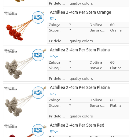
Pridelovalec
quality colors
Achillea 2-4cm Per Stem Orange
??? -,--
Zaloga
Cena za kos
?
Dolžina
60
Skupaj:
?
Barva cvetov
Oranje
Pridelovalec
quality colors
Achillea 2-4cm Per Stem Platina
??? -,--
Zaloga
Cena za kos
?
Dolžina
60
Skupaj:
?
Barva cvetov
Platina
Pridelovalec
quality colors
Achillea 2-4cm Per Stem Platina
??? -,--
Zaloga
Cena za kos
?
Dolžina
60
Skupaj:
?
Barva cvetov
Platina
Pridelovalec
quality colors
Achillea 2-4cm Per Stem Red
??? -,--