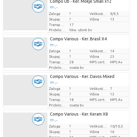
Compo Ub - Ker. Mokje Small x12
??? -,--
Zaloga
Cena za kos
?
Velikost lonca (cm)
9/9,5
Skupaj:
?
Višina
13
Transportna višina
17
Pridelovalec
hkw. ubink bv
Compo Various - Ker. Brasil X4
??? -,--
Zaloga
?
Velikost lonca (cm)
14
Cena za kos
Skupaj:
?
Višina
23
Transportna višina
28
MPS cert.
MPS A+
Pridelovalec
ovata bv
Compo Various - Ker. Davos Mixed
??? -,--
Zaloga
?
Velikost lonca (cm)
7
Cena za kos
Skupaj:
?
Višina
13
Transportna višina
18
MPS cert.
MPS A+
Pridelovalec
ovata bv
Compo Various - Ker. Keram X8
??? -,--
Zaloga
?
Velikost lonca (cm)
10/10,5
Cena za kos
Skupaj:
?
Višina
16