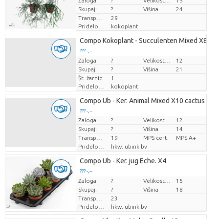
Zaloga
Cena za kos
?
Velikost lonca (cm)
15
Skupaj:
?
Višina
24
Transportna višina
29
Pridelovalec
kokoplant
Compo Kokoplant - Succulenten Mixed X8
??? -,--
Zaloga
Cena za kos
?
Velikost lonca (cm)
12
Skupaj:
?
Višina
21
Št. žarnic
1
Pridelovalec
kokoplant
Compo Ub - Ker. Animal Mixed X10 cactus
??? -,--
Zaloga
?
Velikost lonca (cm)
12
Cena za kos
Skupaj:
?
Višina
14
Transportna višina
19
MPS cert.
MPS A+
Pridelovalec
hkw. ubink bv
Compo Ub - Ker. jug Eche. X4
??? -,--
Zaloga
Cena za kos
?
Velikost lonca (cm)
15
Skupaj:
?
Višina
18
Transportna višina
23
Pridelovalec
hkw. ubink bv