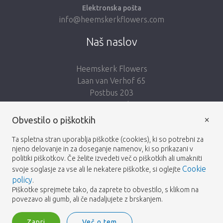
Elektronska pošta
info@heemskerkflowers.com
Naš naslov
Heemskerk Flowers
Laan van Verhof 65
Postbus 203
2230 AE Rijnsburg
Netherlands
×
Obvestilo o piškotkih
Sledi nam:
Ta spletna stran uporablja piškotke (cookies), ki so potrebni za
njeno delovanje in za doseganje namenov, ki so prikazani v
politiki piškotkov. Če želite izvedeti več o piškotkih ali umakniti
Cookie
svoje soglasje za vse ali le nekatere piškotke, si oglejte
policy
.
Piškotke sprejmete tako, da zaprete to obvestilo, s klikom na
Heemskerk Flowers
Pogoji
Politika zasebnosti
© 2026 -
povezavo ali gumb, ali če nadaljujete z brskanjem.
Zapri
Več o tem