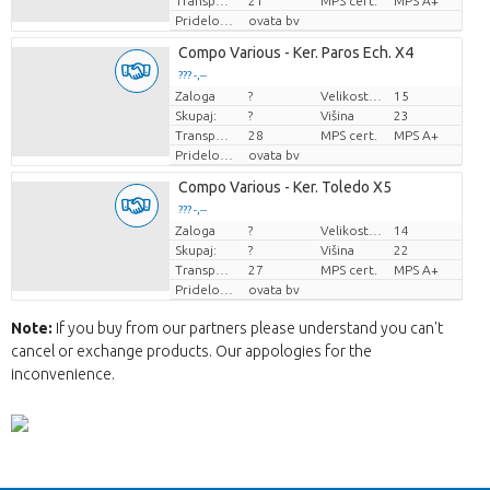
Transportna višina
21
MPS cert.
MPS A+
Pridelovalec
ovata bv
Compo Various - Ker. Paros Ech. X4
??? -,--
Zaloga
?
Velikost lonca (cm)
15
Cena za kos
Skupaj:
?
Višina
23
Transportna višina
28
MPS cert.
MPS A+
Pridelovalec
ovata bv
Compo Various - Ker. Toledo X5
??? -,--
Zaloga
?
Velikost lonca (cm)
14
Cena za kos
Skupaj:
?
Višina
22
Transportna višina
27
MPS cert.
MPS A+
Pridelovalec
ovata bv
Note:
If you buy from our partners please understand you can't
cancel or exchange products. Our appologies for the
inconvenience.
Nazaj