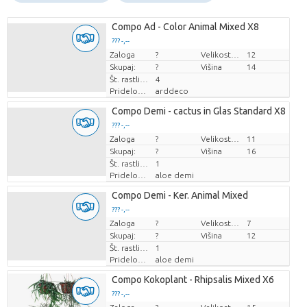
Compo Ad - Color Animal Mixed X8
??? -,--
Zaloga
Cena za kos
?
Velikost lonca (cm)
12
Skupaj:
?
Višina
14
Št. rastlin/lonec
4
Pridelovalec
arddeco
Compo Demi - cactus in Glas Standard X8
??? -,--
Zaloga
Cena za kos
?
Velikost lonca (cm)
11
Skupaj:
?
Višina
16
Št. rastlin/lonec
1
Pridelovalec
aloe demi
Compo Demi - Ker. Animal Mixed
??? -,--
Zaloga
Cena za kos
?
Velikost lonca (cm)
7
Skupaj:
?
Višina
12
Št. rastlin/lonec
1
Pridelovalec
aloe demi
Compo Kokoplant - Rhipsalis Mixed X6
??? -,--