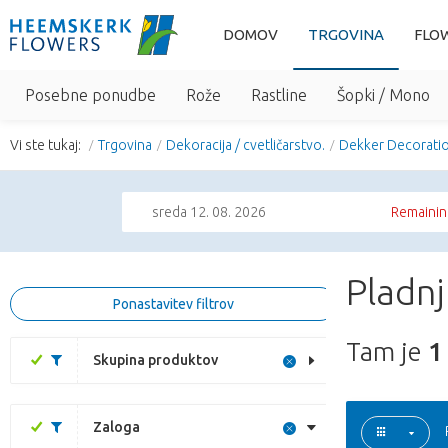
DOMOV
TRGOVINA
FLO
Posebne ponudbe
Rože
Rastline
Šopki / Mono
Vi ste tukaj:
Trgovina
Dekoracija / cvetličarstvo.
Dekker Decorati
sreda 12. 08. 2026
Remainin
Pladnj
Ponastavitev filtrov
Tam je
1
Skupina produktov
Zaloga