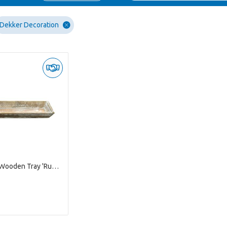
Dekker Decoration
Whitewash Wooden Tray 'Ruth' M