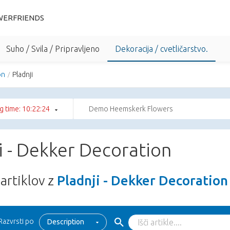
WERFRIENDS
Suho / Svila / Pripravljeno
Dekoracija / cvetličarstvo.
on
Pladnji
g time: 10:22:24
Demo Heemskerk Flowers
i - Dekker Decoration
artiklov z
Pladnji - Dekker Decoration
Razvrsti po
Description