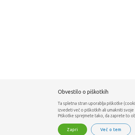
Obvestilo o piškotkih
Ta spletna stran uporablja piškotke (cooki
izvedeti več o piškotkih ali umakniti svoje
Piškotke sprejmete tako, da zaprete to obv
Zapri
Več o tem