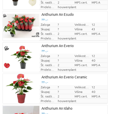
Št. rastlin/lonec
2
MPS cert.
MPS A
Pridelovalec
houwenplant
Anthurium An Esudo
??? -,--
Zaloga
?
Velikost lonca (cm)
12
Cena za kos
Skupaj:
?
Višina
43
Št. rastlin/lonec
2
MPS cert.
MPS A
Pridelovalec
houwenplant
Anthurium An Everio
??? -,--
Zaloga
?
Velikost lonca (cm)
12
Cena za kos
Skupaj:
?
Višina
40
Št. rastlin/lonec
2
MPS cert.
MPS A
Pridelovalec
houwenplant
Anthurium An Everio Ceramic
??? -,--
Zaloga
?
Velikost lonca (cm)
12
Cena za kos
Skupaj:
?
Višina
40
Št. rastlin/lonec
2
MPS cert.
MPS A
Pridelovalec
houwenplant
Anthurium An Idaho
??? -,--