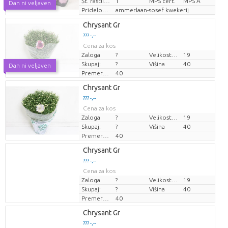
Št. rastlin/lonec
1
MPS cert.
MPS A
Dan ni veljaven
Pridelovalec
ammerlaan-sosef kwekerij
Chrysant Gr
??? -,--
Cena za kos
Zaloga
?
Velikost lonca (cm)
19
Skupaj:
?
Višina
40
Dan ni veljaven
Premer rastline
40
Loading...
Chrysant Gr
??? -,--
??? -,--
Cena za kos
Cena za kos
Zaloga
?
Velikost lonca (cm)
19
Skupaj:
?
Višina
40
Premer rastline
40
Loading...
Chrysant Gr
??? -,--
??? -,--
Cena za kos
Cena za kos
Zaloga
?
Velikost lonca (cm)
19
Skupaj:
?
Višina
40
Premer rastline
40
Loading...
Chrysant Gr
??? -,--
??? -,--