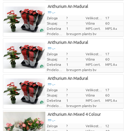
Anthurium An Madural
??? -,--
Zaloga
?
Velikost lonca (cm)
17
Cena za kos
Skupaj:
?
Višina
60
Debelina
1
MPS cert.
MPS A+
Pridelovalec
breugem plants bv
Anthurium An Madural
??? -,--
Zaloga
?
Velikost lonca (cm)
17
Cena za kos
Skupaj:
?
Višina
60
Debelina
1
MPS cert.
MPS A+
Pridelovalec
breugem plants bv
Anthurium An Madural
??? -,--
Zaloga
?
Velikost lonca (cm)
17
Cena za kos
Skupaj:
?
Višina
60
Debelina
1
MPS cert.
MPS A+
Pridelovalec
breugem plants bv
Anthurium An Mixed 4 Colour
??? -,--
Zaloga
?
Velikost lonca (cm)
12
Cena za kos