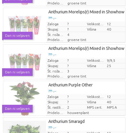
Pridelovalec
groene tint
Anthurium Morelips(r) Mixed in Showhow
??? -,--
Zaloga
Cena za kos
?
Velikost lonca (cm)
12
Skupaj:
?
Višina
40
Št. roža/lonček
4
Dan ni veljaven
Pridelovalec
groene tint
Anthurium Morelips(r) Mixed in Showhow
??? -,--
Zaloga
Cena za kos
?
Velikost lonca (cm)
9/9,5
Skupaj:
?
Višina
25
Št. roža/lonček
3
Dan ni veljaven
Pridelovalec
groene tint
Anthurium Purple Other
??? -,--
Zaloga
?
Velikost lonca (cm)
12
Cena za kos
Skupaj:
?
Višina
40
Št. rastlin/lonec
2
MPS cert.
MPS A
Dan ni veljaven
Pridelovalec
houwenplant
Anthurium Smaragd
??? -,--