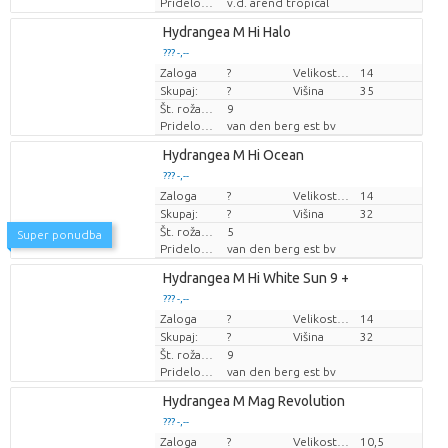
Pridelovalec
v.d. arend tropical
Loading...
Hydrangea M Hi Halo
??? -,--
??? -,--
Zaloga
Cena za kos
Cena za kos
?
Velikost lonca (cm)
14
Skupaj:
?
Višina
35
Št. roža/lonček
9
Pridelovalec
van den berg est bv
Loading...
Hydrangea M Hi Ocean
??? -,--
??? -,--
Zaloga
Cena za kos
Cena za kos
?
Velikost lonca (cm)
14
Skupaj:
?
Višina
32
Št. roža/lonček
5
Super ponudba
Pridelovalec
van den berg est bv
Loading...
Hydrangea M Hi White Sun 9 +
??? -,--
??? -,--
Zaloga
Cena za kos
Cena za kos
?
Velikost lonca (cm)
14
Skupaj:
?
Višina
32
Št. roža/lonček
9
Pridelovalec
van den berg est bv
Loading...
Hydrangea M Mag Revolution
??? -,--
??? -,--
Zaloga
Cena za kos
Cena za kos
?
Velikost lonca (cm)
10,5