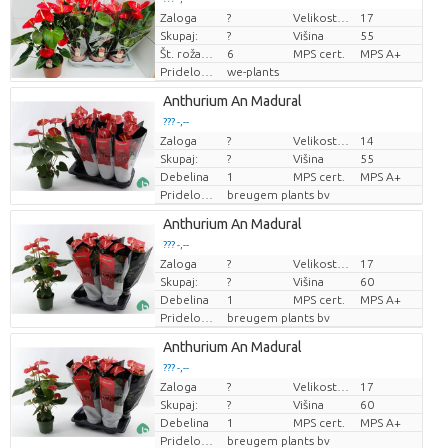
Zaloga
?
Velikost lonca (cm)
17
Cena za kos
Skupaj:
?
Višina
55
Št. roža/lonček
6
MPS cert.
MPS A+
Pridelovalec
we-plants
Anthurium An Madural
??? -,--
Zaloga
?
Velikost lonca (cm)
14
Cena za kos
Skupaj:
?
Višina
55
Debelina
1
MPS cert.
MPS A+
Pridelovalec
breugem plants bv
Anthurium An Madural
??? -,--
Zaloga
?
Velikost lonca (cm)
17
Cena za kos
Skupaj:
?
Višina
60
Debelina
1
MPS cert.
MPS A+
Pridelovalec
breugem plants bv
Anthurium An Madural
??? -,--
Zaloga
?
Velikost lonca (cm)
17
Cena za kos
Skupaj:
?
Višina
60
Debelina
1
MPS cert.
MPS A+
Pridelovalec
breugem plants bv