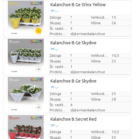
Loading...
Kalanchoe B Ge Sfinx Yellow
??? -,--
??? -,--
Zaloga
Cena za kos
Cena za kos
?
Velikost lonca (cm)
15
Skupaj:
?
Višina
26
Št. rastlin/lonec
3
Pridelovalec
slijkermankalanchoe
Loading...
Kalanchoe B Ge Skydive
??? -,--
??? -,--
Zaloga
Cena za kos
Cena za kos
?
Velikost lonca (cm)
10,5
Skupaj:
?
Višina
23
Št. rastlin/lonec
1
Pridelovalec
slijkermankalanchoe
Loading...
Kalanchoe B Ge Skydive
??? -,--
??? -,--
Zaloga
Cena za kos
Cena za kos
?
Velikost lonca (cm)
23
Skupaj:
?
Višina
28
Št. rastlin/lonec
6
Pridelovalec
slijkermankalanchoe
Loading...
Kalanchoe B Secret Red
??? -,--
??? -,--
Zaloga
Cena za kos
Cena za kos
?
Velikost lonca (cm)
10,5
Skupaj:
?
Višina
23