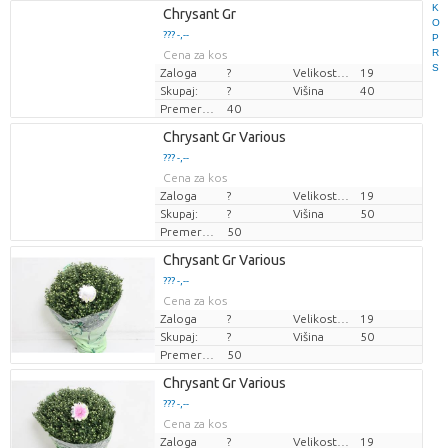
K
Loading...
Chrysant Gr
O
??? -,--
??? -,--
P
R
Cena za kos
Cena za kos
S
Zaloga
?
Velikost lonca (cm)
19
Skupaj:
?
Višina
40
Premer rastline
40
Loading...
Chrysant Gr Various
??? -,--
??? -,--
Cena za kos
Cena za kos
Zaloga
?
Velikost lonca (cm)
19
Skupaj:
?
Višina
50
Premer rastline
50
Loading...
Chrysant Gr Various
??? -,--
??? -,--
Cena za kos
Cena za kos
Zaloga
?
Velikost lonca (cm)
19
Skupaj:
?
Višina
50
Premer rastline
50
Loading...
Chrysant Gr Various
??? -,--
??? -,--
Cena za kos
Cena za kos
Zaloga
?
Velikost lonca (cm)
19