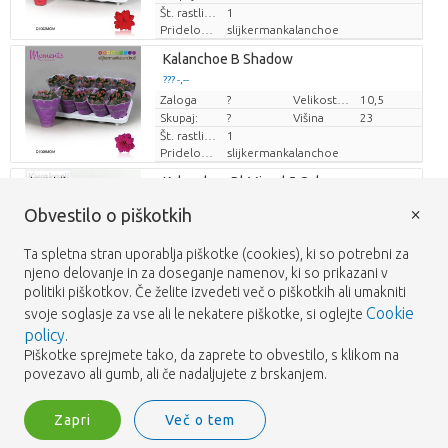
Št. rastlin/lonec
1
Pridelovalec
slijkermankalanchoe
Loading...
Kalanchoe B Shadow
??? -,--
??? -,--
Zaloga
Cena za kos
Cena za kos
?
Velikost lonca (cm)
10,5
Skupaj:
?
Višina
23
Št. rastlin/lonec
1
Pridelovalec
slijkermankalanchoe
Loading...
Kalanchoe Bl Mixed 5 Colour
??? -,--
??? -,--
×
Obvestilo o piškotkih
Zaloga
?
Velikost lonca (cm)
6
Cena za kos
Cena za kos
Skupaj:
?
Višina
13
Ta spletna stran uporablja piškotke (cookies), ki so potrebni za
Št. rastlin/lonec
1
MPS cert.
MPS A
njeno delovanje in za doseganje namenov, ki so prikazani v
Pridelovalec
fa. jan van luijk
politiki piškotkov. Če želite izvedeti več o piškotkih ali umakniti
Loading...
Kalanchoe Bl Ros Mixed 5 Colour
Cookie
svoje soglasje za vse ali le nekatere piškotke, si oglejte
??? -,--
??? -,--
policy
.
Zaloga
?
Velikost lonca (cm)
7
Cena za kos
Cena za kos
Piškotke sprejmete tako, da zaprete to obvestilo, s klikom na
Skupaj:
?
Višina
15
povezavo ali gumb, ali če nadaljujete z brskanjem.
Št. rastlin/lonec
1
MPS cert.
MPS A+
Pridelovalec
kp holland
Zapri
Več o tem
Loading...
Kalanchoe Bl Ros Mixed 6 Colour