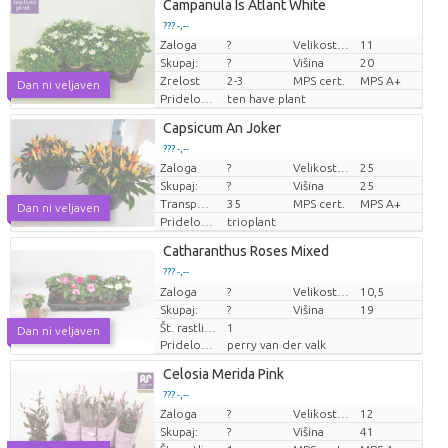
Campanula Is Atlant White
??? -,--
Zaloga
?
Velikost lonca (cm)
11
Cena za kos
Skupaj:
?
Višina
20
Zrelost
2-3
MPS cert.
MPS A+
Dan ni veljaven
Pridelovalec
ten have plant
Capsicum An Joker
??? -,--
Zaloga
?
Velikost lonca (cm)
25
Cena za kos
Skupaj:
?
Višina
25
Transportna višina
35
MPS cert.
MPS A+
Dan ni veljaven
Pridelovalec
trioplant
Catharanthus Roses Mixed
??? -,--
Zaloga
Cena za kos
?
Velikost lonca (cm)
10,5
Skupaj:
?
Višina
19
Št. rastlin/lonec
1
Dan ni veljaven
Pridelovalec
perry van der valk
Celosia Merida Pink
??? -,--
Zaloga
?
Velikost lonca (cm)
12
Cena za kos
Skupaj:
?
Višina
41