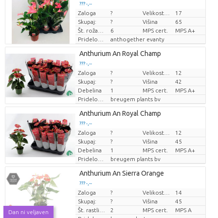
??? -,--
Zaloga
?
Velikost lonca (cm)
17
Cena za kos
Skupaj:
?
Višina
65
Št. roža/lonček
6
MPS cert.
MPS A+
Pridelovalec
anthogether evanty
Anthurium An Royal Champ
??? -,--
Zaloga
?
Velikost lonca (cm)
12
Cena za kos
Skupaj:
?
Višina
42
Debelina
1
MPS cert.
MPS A+
Pridelovalec
breugem plants bv
Anthurium An Royal Champ
??? -,--
Zaloga
?
Velikost lonca (cm)
12
Cena za kos
Skupaj:
?
Višina
45
Debelina
1
MPS cert.
MPS A+
Pridelovalec
breugem plants bv
Anthurium An Sierra Orange
??? -,--
Zaloga
?
Velikost lonca (cm)
14
Cena za kos
Skupaj:
?
Višina
45
Št. rastlin/lonec
2
MPS cert.
MPS A
Dan ni veljaven