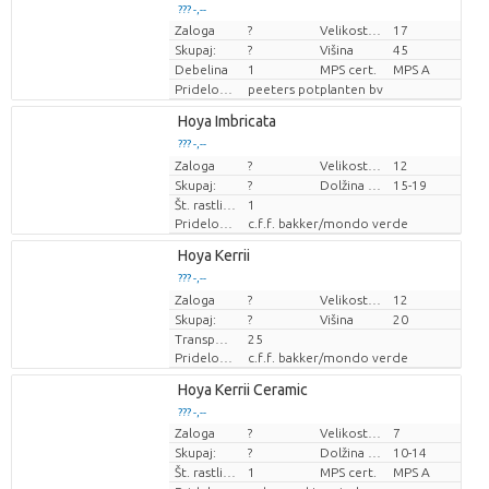
??? -,--
??? -,--
Zaloga
?
Velikost lonca (cm)
17
Cena za kos
Cena za kos
Skupaj:
?
Višina
45
Debelina
1
MPS cert.
MPS A
Pridelovalec
peeters potplanten bv
Loading...
Hoya Imbricata
??? -,--
??? -,--
Zaloga
Cena za kos
Cena za kos
?
Velikost lonca (cm)
12
Skupaj:
?
Dolžina ranga
15-19
Št. rastlin/lonec
1
Pridelovalec
c.f.f. bakker/mondo verde
Loading...
Hoya Kerrii
??? -,--
??? -,--
Zaloga
Cena za kos
Cena za kos
?
Velikost lonca (cm)
12
Skupaj:
?
Višina
20
Transportna višina
25
Pridelovalec
c.f.f. bakker/mondo verde
Loading...
Hoya Kerrii Ceramic
??? -,--
??? -,--
Zaloga
?
Velikost lonca (cm)
7
Cena za kos
Cena za kos
Skupaj:
?
Dolžina ranga
10-14
Št. rastlin/lonec
1
MPS cert.
MPS A