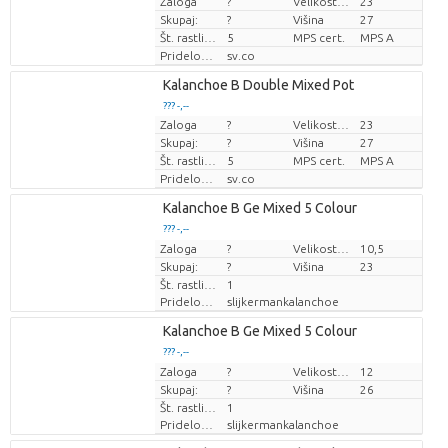
Zaloga
?
Velikost lonca (cm)
23
Cena za kos
Cena za kos
Skupaj:
?
Višina
27
Št. rastlin/lonec
5
MPS cert.
MPS A
Pridelovalec
sv.co
Loading...
Kalanchoe B Double Mixed Pot
??? -,--
??? -,--
Zaloga
?
Velikost lonca (cm)
23
Cena za kos
Cena za kos
Skupaj:
?
Višina
27
Št. rastlin/lonec
5
MPS cert.
MPS A
Pridelovalec
sv.co
Loading...
Kalanchoe B Ge Mixed 5 Colour
??? -,--
??? -,--
Zaloga
Cena za kos
Cena za kos
?
Velikost lonca (cm)
10,5
Skupaj:
?
Višina
23
Št. rastlin/lonec
1
Pridelovalec
slijkermankalanchoe
Loading...
Kalanchoe B Ge Mixed 5 Colour
??? -,--
??? -,--
Zaloga
Cena za kos
Cena za kos
?
Velikost lonca (cm)
12
Skupaj:
?
Višina
26
Št. rastlin/lonec
1
Pridelovalec
slijkermankalanchoe