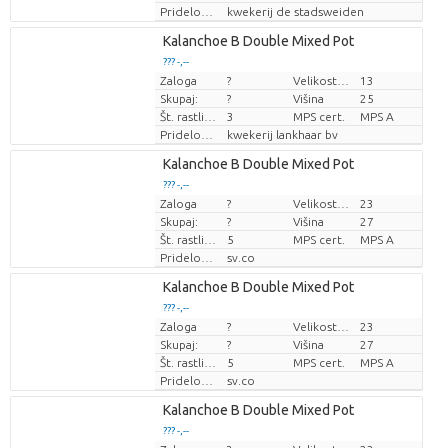
Pridelovalec
kwekerij de stadsweiden
Loading...
Kalanchoe B Double Mixed Pot
??? -,--
??? -,--
Zaloga
?
Velikost lonca (cm)
13
Cena za kos
Cena za kos
Skupaj:
?
Višina
25
Št. rastlin/lonec
3
MPS cert.
MPS A
Pridelovalec
kwekerij lankhaar bv
Loading...
Kalanchoe B Double Mixed Pot
??? -,--
??? -,--
Zaloga
?
Velikost lonca (cm)
23
Cena za kos
Cena za kos
Skupaj:
?
Višina
27
Št. rastlin/lonec
5
MPS cert.
MPS A
Pridelovalec
sv.co
Loading...
Kalanchoe B Double Mixed Pot
??? -,--
??? -,--
Zaloga
?
Velikost lonca (cm)
23
Cena za kos
Cena za kos
Skupaj:
?
Višina
27
Št. rastlin/lonec
5
MPS cert.
MPS A
Pridelovalec
sv.co
Loading...
Kalanchoe B Double Mixed Pot
??? -,--
??? -,--