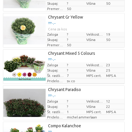
Skupaj:
?
Višina
50
Premer rastline
50
Loading...
Chrysant Gr Yellow
??? -,--
??? -,--
Cena za kos
Cena za kos
Zaloga
?
Velikost lonca (cm)
19
Skupaj:
?
Višina
50
Premer rastline
50
Loading...
Chrysant Mixed 5 Colours
??? -,--
??? -,--
Zaloga
?
Velikost lonca (cm)
23
Cena za kos
Cena za kos
Skupaj:
?
Višina
25
Št. rastlin/lonec
7
MPS cert.
MPS A
Pridelovalec
sv.co
Loading...
Chrysant Paradiso
??? -,--
??? -,--
Zaloga
?
Velikost lonca (cm)
12
Cena za kos
Cena za kos
Skupaj:
?
Višina
22
Št. rastlin/lonec
1
MPS cert.
MPS A
Pridelovalec
michel ammerlaan
Loading...
Compo Kalanchoe
??? -,--
??? -,--