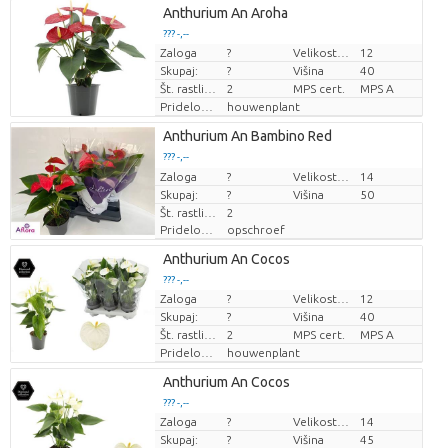
Anthurium An Aroha
??? -,--
Zaloga
?
Velikost lonca (cm)
12
Cena za kos
Skupaj:
?
Višina
40
Št. rastlin/lonec
2
MPS cert.
MPS A
Pridelovalec
houwenplant
Anthurium An Bambino Red
??? -,--
Zaloga
Cena za kos
?
Velikost lonca (cm)
14
Skupaj:
?
Višina
50
Št. rastlin/lonec
2
Pridelovalec
opschroef
Anthurium An Cocos
??? -,--
Zaloga
?
Velikost lonca (cm)
12
Cena za kos
Skupaj:
?
Višina
40
Št. rastlin/lonec
2
MPS cert.
MPS A
Pridelovalec
houwenplant
Anthurium An Cocos
??? -,--
Zaloga
?
Velikost lonca (cm)
14
Cena za kos
Skupaj:
?
Višina
45