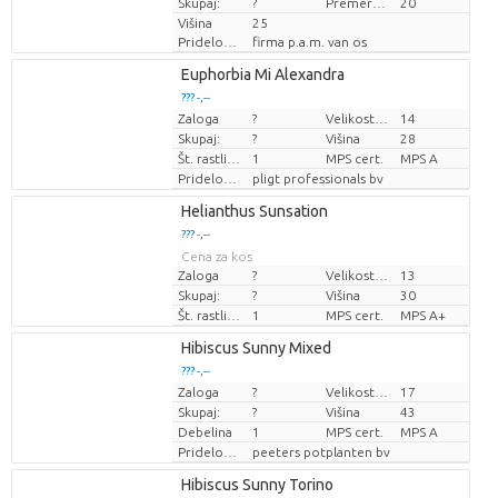
Skupaj:
?
Premer rastline
20
Višina
25
Pridelovalec
firma p.a.m. van os
Loading...
Euphorbia Mi Alexandra
??? -,--
??? -,--
Zaloga
?
Velikost lonca (cm)
14
Cena za kos
Cena za kos
Skupaj:
?
Višina
28
Št. rastlin/lonec
1
MPS cert.
MPS A
Pridelovalec
pligt professionals bv
Loading...
Helianthus Sunsation
??? -,--
??? -,--
Cena za kos
Cena za kos
Zaloga
?
Velikost lonca (cm)
13
Skupaj:
?
Višina
30
Št. rastlin/lonec
1
MPS cert.
MPS A+
Loading...
Hibiscus Sunny Mixed
??? -,--
??? -,--
Zaloga
?
Velikost lonca (cm)
17
Cena za kos
Cena za kos
Skupaj:
?
Višina
43
Debelina
1
MPS cert.
MPS A
Pridelovalec
peeters potplanten bv
Loading...
Hibiscus Sunny Torino