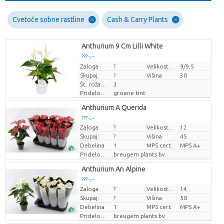
Cvetoče sobne rastline
Cash & Carry Plants
Anthurium 9 Cm Lilli White
??? -,--
Zaloga
Cena za kos
?
Velikost lonca (cm)
9/9,5
Skupaj:
?
Višina
30
Št. roža/lonček
3
Pridelovalec
groene tint
Anthurium A Querida
??? -,--
Zaloga
?
Velikost lonca (cm)
12
Cena za kos
Skupaj:
?
Višina
45
Debelina
1
MPS cert.
MPS A+
Pridelovalec
breugem plants bv
Anthurium An Alpine
??? -,--
Zaloga
?
Velikost lonca (cm)
14
Cena za kos
Skupaj:
?
Višina
50
Debelina
1
MPS cert.
MPS A+
Pridelovalec
breugem plants bv