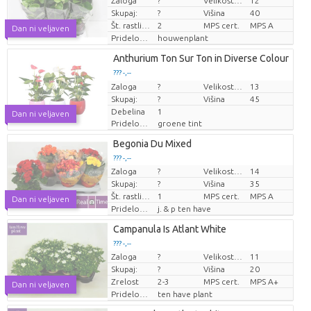
Zaloga
?
Velikost lonca (cm)
12
Cena za kos
Skupaj:
?
Višina
40
Št. rastlin/lonec
2
MPS cert.
MPS A
Dan ni veljaven
Pridelovalec
houwenplant
Anthurium Ton Sur Ton in Diverse Colour
??? -,--
Zaloga
Cena za kos
?
Velikost lonca (cm)
13
Skupaj:
?
Višina
45
Debelina
1
Dan ni veljaven
Pridelovalec
groene tint
Begonia Du Mixed
??? -,--
Zaloga
?
Velikost lonca (cm)
14
Cena za kos
Skupaj:
?
Višina
35
Št. rastlin/lonec
1
MPS cert.
MPS A
Dan ni veljaven
Pridelovalec
j. & p ten have
Campanula Is Atlant White
??? -,--
Zaloga
?
Velikost lonca (cm)
11
Cena za kos
Skupaj:
?
Višina
20
Zrelost
2-3
MPS cert.
MPS A+
Dan ni veljaven
Pridelovalec
ten have plant