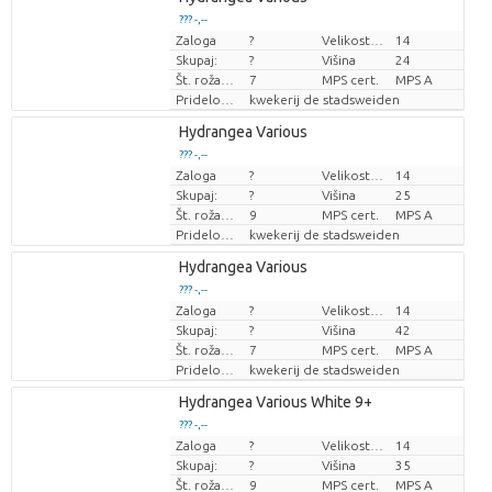
??? -,--
??? -,--
Zaloga
?
Velikost lonca (cm)
14
Cena za kos
Cena za kos
Skupaj:
?
Višina
24
Št. roža/lonček
7
MPS cert.
MPS A
Pridelovalec
kwekerij de stadsweiden
Loading...
Hydrangea Various
??? -,--
??? -,--
Zaloga
?
Velikost lonca (cm)
14
Cena za kos
Cena za kos
Skupaj:
?
Višina
25
Št. roža/lonček
9
MPS cert.
MPS A
Pridelovalec
kwekerij de stadsweiden
Loading...
Hydrangea Various
??? -,--
??? -,--
Zaloga
?
Velikost lonca (cm)
14
Cena za kos
Cena za kos
Skupaj:
?
Višina
42
Št. roža/lonček
7
MPS cert.
MPS A
Pridelovalec
kwekerij de stadsweiden
Loading...
Hydrangea Various White 9+
??? -,--
??? -,--
Zaloga
?
Velikost lonca (cm)
14
Cena za kos
Cena za kos
Skupaj:
?
Višina
35
Št. roža/lonček
9
MPS cert.
MPS A