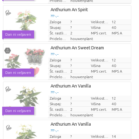
Pridelovalec
houwenplant
Anthurium An Spirit
??? -,--
Zaloga
?
Velikost lonca (cm)
12
Cena za kos
Skupaj:
?
Višina
40
Št. rastlin/lonec
2
MPS cert.
MPS A
Dan ni veljaven
Pridelovalec
houwenplant
Anthurium An Sweet Dream
??? -,--
Zaloga
?
Velikost lonca (cm)
12
Cena za kos
Skupaj:
?
Višina
40
Št. rastlin/lonec
2
MPS cert.
MPS A
Dan ni veljaven
Pridelovalec
houwenplant
Anthurium An Vanilla
??? -,--
Zaloga
?
Velikost lonca (cm)
12
Cena za kos
Skupaj:
?
Višina
40
Št. rastlin/lonec
2
MPS cert.
MPS A
Dan ni veljaven
Pridelovalec
houwenplant
Anthurium An Vanilla
??? -,--
Zaloga
?
Velikost lonca (cm)
14
Cena za kos