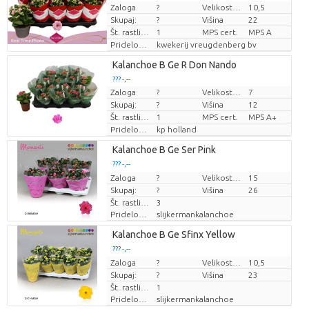
Zaloga
?
Velikost lonca (cm)
10,5
Cena za kos
Cena za kos
Skupaj:
?
Višina
22
Št. rastlin/lonec
1
MPS cert.
MPS A
Pridelovalec
kwekerij vreugdenberg bv
Loading...
Kalanchoe B Ge R Don Nando
??? -,--
??? -,--
Zaloga
?
Velikost lonca (cm)
7
Cena za kos
Cena za kos
Skupaj:
?
Višina
12
Št. rastlin/lonec
1
MPS cert.
MPS A+
Pridelovalec
kp holland
Loading...
Kalanchoe B Ge Ser Pink
??? -,--
??? -,--
Zaloga
Cena za kos
Cena za kos
?
Velikost lonca (cm)
15
Skupaj:
?
Višina
26
Št. rastlin/lonec
3
Pridelovalec
slijkermankalanchoe
Loading...
Kalanchoe B Ge Sfinx Yellow
??? -,--
??? -,--
Zaloga
Cena za kos
Cena za kos
?
Velikost lonca (cm)
10,5
Skupaj:
?
Višina
23
Št. rastlin/lonec
1
Pridelovalec
slijkermankalanchoe