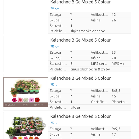
Loading...
Kalanchoe B Ge Mixed 5 Colour
??? -,--
??? -,--
Zaloga
Cena za kos
Cena za kos
?
Velikost lonca (cm)
12
Skupaj:
?
Višina
26
Št. rastlin/lonec
1
Pridelovalec
slijkermankalanchoe
Loading...
Kalanchoe B Ge Mixed 5 Colour
??? -,--
??? -,--
Zaloga
?
Velikost lonca (cm)
23
Cena za kos
Cena za kos
Skupaj:
?
Višina
28
Št. rastlin/lonec
5
MPS cert.
MPS A+
Pridelovalec
tinus olsthoorn & zn bv
Loading...
Kalanchoe B Ge Mixed 5 Colour
??? -,--
??? -,--
Zaloga
?
Velikost lonca (cm)
8/8,5
Cena za kos
Cena za kos
Skupaj:
?
Višina
15
Št. rastlin/lonec
1
Certificaten Milieukeur
Planetproof
Pridelovalec
vilosa
Loading...
Kalanchoe B Ge Mixed 5 Colour
??? -,--
??? -,--
Zaloga
?
Velikost lonca (cm)
9/9,5
Cena za kos
Cena za kos
Skupaj:
?
Višina
17