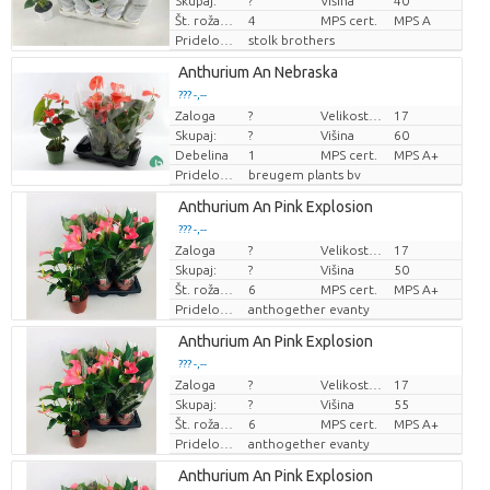
Skupaj:
?
Višina
40
Št. roža/lonček
4
MPS cert.
MPS A
Pridelovalec
stolk brothers
Anthurium An Nebraska
??? -,--
Zaloga
?
Velikost lonca (cm)
17
Cena za kos
Skupaj:
?
Višina
60
Debelina
1
MPS cert.
MPS A+
Pridelovalec
breugem plants bv
Anthurium An Pink Explosion
??? -,--
Zaloga
?
Velikost lonca (cm)
17
Cena za kos
Skupaj:
?
Višina
50
Št. roža/lonček
6
MPS cert.
MPS A+
Pridelovalec
anthogether evanty
Anthurium An Pink Explosion
??? -,--
Zaloga
?
Velikost lonca (cm)
17
Cena za kos
Skupaj:
?
Višina
55
Št. roža/lonček
6
MPS cert.
MPS A+
Pridelovalec
anthogether evanty
Anthurium An Pink Explosion