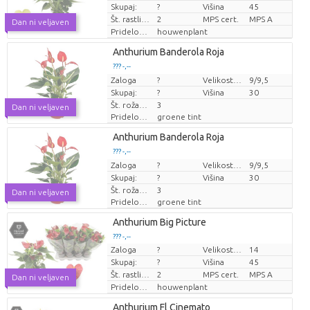
Skupaj:
?
Višina
45
Št. rastlin/lonec
2
MPS cert.
MPS A
Dan ni veljaven
Pridelovalec
houwenplant
Anthurium Banderola Roja
??? -,--
Zaloga
Cena za kos
?
Velikost lonca (cm)
9/9,5
Skupaj:
?
Višina
30
Št. roža/lonček
3
Dan ni veljaven
Pridelovalec
groene tint
Anthurium Banderola Roja
??? -,--
Zaloga
Cena za kos
?
Velikost lonca (cm)
9/9,5
Skupaj:
?
Višina
30
Št. roža/lonček
3
Dan ni veljaven
Pridelovalec
groene tint
Anthurium Big Picture
??? -,--
Zaloga
?
Velikost lonca (cm)
14
Cena za kos
Skupaj:
?
Višina
45
Št. rastlin/lonec
2
MPS cert.
MPS A
Dan ni veljaven
Pridelovalec
houwenplant
Anthurium Fl Cinemato