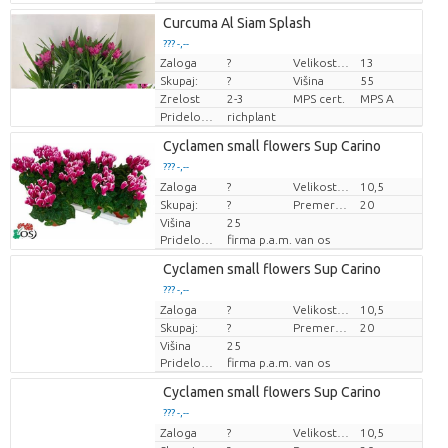
Loading...
Curcuma Al Siam Splash
??? -,--
??? -,--
Zaloga
?
Velikost lonca (cm)
13
Cena za kos
Cena za kos
Skupaj:
?
Višina
55
Zrelost
2-3
MPS cert.
MPS A
Pridelovalec
richplant
Loading...
Cyclamen small flowers Sup Carino
??? -,--
??? -,--
Zaloga
Cena za kos
Cena za kos
?
Velikost lonca (cm)
10,5
Skupaj:
?
Premer rastline
20
Višina
25
Pridelovalec
firma p.a.m. van os
Loading...
Cyclamen small flowers Sup Carino
??? -,--
??? -,--
Zaloga
Cena za kos
Cena za kos
?
Velikost lonca (cm)
10,5
Skupaj:
?
Premer rastline
20
Višina
25
Pridelovalec
firma p.a.m. van os
Loading...
Cyclamen small flowers Sup Carino
??? -,--
??? -,--
Zaloga
Cena za kos
Cena za kos
?
Velikost lonca (cm)
10,5