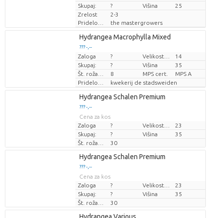
Skupaj:
?
Višina
25
Zrelost
2-3
Pridelovalec
the mastergrowers
Loading...
Hydrangea Macrophylla Mixed
??? -,--
??? -,--
Zaloga
?
Velikost lonca (cm)
14
Cena za kos
Cena za kos
Skupaj:
?
Višina
35
Št. roža/lonček
8
MPS cert.
MPS A
Pridelovalec
kwekerij de stadsweiden
Loading...
Hydrangea Schalen Premium
??? -,--
??? -,--
Cena za kos
Cena za kos
Zaloga
?
Velikost lonca (cm)
23
Skupaj:
?
Višina
35
Št. roža/lonček
30
Loading...
Hydrangea Schalen Premium
??? -,--
??? -,--
Cena za kos
Cena za kos
Zaloga
?
Velikost lonca (cm)
23
Skupaj:
?
Višina
35
Št. roža/lonček
30
Loading...
Hydrangea Various