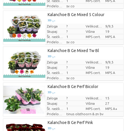
Št. rastlin/lonec
1
MPS cert.
MPS A
Pridelovalec
sv.co
Loading...
Kalanchoe B Ge Mixed 5 Colour
??? -,--
??? -,--
Zaloga
?
Velikost lonca (cm)
9/9,5
Cena za kos
Cena za kos
Skupaj:
?
Višina
19
Št. rastlin/lonec
1
MPS cert.
MPS A
Pridelovalec
sv.co
Loading...
Kalanchoe B Ge Mixed Tw Bl
??? -,--
??? -,--
Zaloga
?
Velikost lonca (cm)
9/9,5
Cena za kos
Cena za kos
Skupaj:
?
Višina
19
Št. rastlin/lonec
1
MPS cert.
MPS A
Pridelovalec
sv.co
Loading...
Kalanchoe B Ge Perf Bicolor
??? -,--
??? -,--
Zaloga
?
Velikost lonca (cm)
15
Cena za kos
Cena za kos
Skupaj:
?
Višina
27
Št. rastlin/lonec
1
MPS cert.
MPS A+
Pridelovalec
tinus olsthoorn & zn bv
Loading...
Kalanchoe B Ge Perf Pink
??? -,--
??? -,--