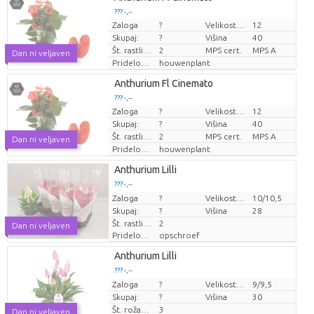
??? -,--
Zaloga
?
Velikost lonca (cm)
12
Cena za kos
Skupaj:
?
Višina
40
Št. rastlin/lonec
2
MPS cert.
MPS A
Dan ni veljaven
Pridelovalec
houwenplant
Anthurium Fl Cinemato
??? -,--
Zaloga
?
Velikost lonca (cm)
12
Cena za kos
Skupaj:
?
Višina
40
Št. rastlin/lonec
2
MPS cert.
MPS A
Dan ni veljaven
Pridelovalec
houwenplant
Anthurium Lilli
??? -,--
Zaloga
Cena za kos
?
Velikost lonca (cm)
10/10,5
Skupaj:
?
Višina
28
Št. rastlin/lonec
2
Dan ni veljaven
Pridelovalec
opschroef
Anthurium Lilli
??? -,--
Zaloga
Cena za kos
?
Velikost lonca (cm)
9/9,5
Skupaj:
?
Višina
30
Št. roža/lonček
3
Dan ni veljaven