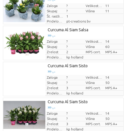
Zaloga
Cena za kos
Cena za kos
?
Velikost lonca (cm)
11
Skupaj:
?
Višina
11
Št. rastlin/lonec
1
Pridelovalec
pt-creations bv
Loading...
Curcuma Al Siam Salsa
??? -,--
??? -,--
Zaloga
?
Velikost lonca (cm)
14
Cena za kos
Cena za kos
Skupaj:
?
Višina
60
Zrelost
2
MPS cert.
MPS A+
Pridelovalec
kp holland
Loading...
Curcuma Al Siam Sisto
??? -,--
??? -,--
Zaloga
?
Velikost lonca (cm)
14
Cena za kos
Cena za kos
Skupaj:
?
Višina
50
Zrelost
3
MPS cert.
MPS A+
Pridelovalec
kp holland
Loading...
Curcuma Al Siam Sisto
??? -,--
??? -,--
Zaloga
?
Velikost lonca (cm)
14
Cena za kos
Cena za kos
Skupaj:
?
Višina
50
Zrelost
3
MPS cert.
MPS A+
Pridelovalec
kp holland