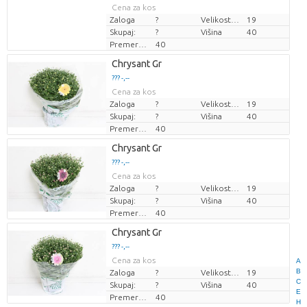
Cena za kos
Cena za kos
Zaloga
?
Velikost lonca (cm)
19
Skupaj:
?
Višina
40
Premer rastline
40
Loading...
Chrysant Gr
??? -,--
??? -,--
Cena za kos
Cena za kos
Zaloga
?
Velikost lonca (cm)
19
Skupaj:
?
Višina
40
Premer rastline
40
Loading...
Chrysant Gr
??? -,--
??? -,--
Cena za kos
Cena za kos
Zaloga
?
Velikost lonca (cm)
19
Skupaj:
?
Višina
40
Premer rastline
40
Loading...
Chrysant Gr
??? -,--
??? -,--
Cena za kos
Cena za kos
A
B
Zaloga
?
Velikost lonca (cm)
19
C
Skupaj:
?
Višina
40
E
Premer rastline
40
H