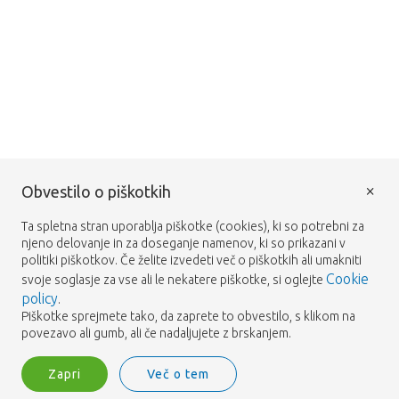
×
Obvestilo o piškotkih
Ta spletna stran uporablja piškotke (cookies), ki so potrebni za
njeno delovanje in za doseganje namenov, ki so prikazani v
politiki piškotkov. Če želite izvedeti več o piškotkih ali umakniti
Cookie
svoje soglasje za vse ali le nekatere piškotke, si oglejte
policy
.
Piškotke sprejmete tako, da zaprete to obvestilo, s klikom na
povezavo ali gumb, ali če nadaljujete z brskanjem.
Zapri
Več o tem