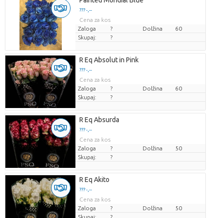
Painted Mondial Blue
??? -,--
Cena za kos
Zaloga
?
Dolžina
60
Skupaj:
?
R Eq Absolut in Pink
??? -,--
Cena za kos
Zaloga
?
Dolžina
60
Skupaj:
?
R Eq Absurda
??? -,--
Cena za kos
Zaloga
?
Dolžina
50
Skupaj:
?
R Eq Akito
??? -,--
Cena za kos
Zaloga
?
Dolžina
50
Skupaj:
?