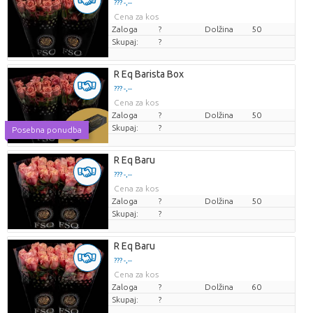
??? -,--
Cena za kos
Zaloga
?
Dolžina
50
Skupaj:
?
R Eq Barista Box
??? -,--
Cena za kos
Zaloga
?
Dolžina
50
Skupaj:
?
Posebna ponudba
R Eq Baru
??? -,--
Cena za kos
Zaloga
?
Dolžina
50
Skupaj:
?
R Eq Baru
??? -,--
Cena za kos
Zaloga
?
Dolžina
60
Skupaj:
?