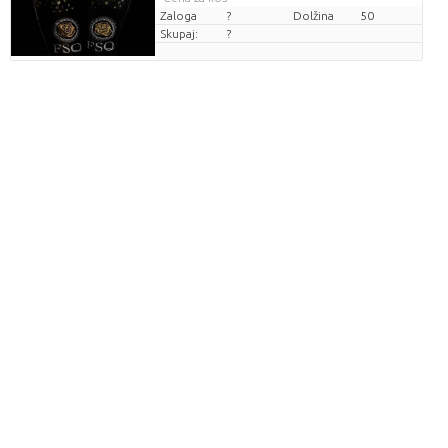
Zaloga
?
Dolžina
50
Skupaj:
?