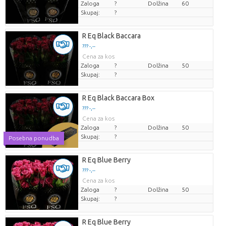
Zaloga
?
Dolžina
60
Skupaj:
?
R Eq Black Baccara
??? -,--
Cena za kos
Zaloga
?
Dolžina
50
Skupaj:
?
R Eq Black Baccara Box
??? -,--
Cena za kos
Zaloga
?
Dolžina
50
Skupaj:
?
Posebna ponudba
R Eq Blue Berry
??? -,--
Cena za kos
Zaloga
?
Dolžina
50
Skupaj:
?
R Eq Blue Berry