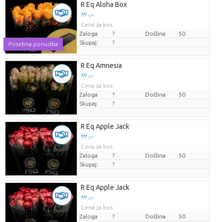
R Eq Aloha Box
??? -,--
Cena za kos
Zaloga
?
Dolžina
50
Skupaj:
?
Posebna ponudba
R Eq Amnesia
??? -,--
Cena za kos
Zaloga
?
Dolžina
50
Skupaj:
?
R Eq Apple Jack
??? -,--
Cena za kos
Zaloga
?
Dolžina
50
Skupaj:
?
R Eq Apple Jack
??? -,--
Cena za kos
Zaloga
?
Dolžina
50