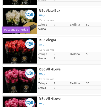
R Eq Akito Box
??? -,--
Cena za kos
Zaloga
?
Dolžina
50
Skupaj:
?
Posebna ponudba
R Eq Alegra
??? -,--
Cena za kos
Zaloga
?
Dolžina
50
Skupaj:
?
R Eq All 4 Love
??? -,--
Cena za kos
Zaloga
?
Dolžina
50
Skupaj:
?
R Eq All 4 Love
??? -,--