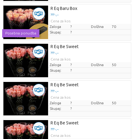
R Eq Baru Box
??? -,--
Cena za kos
Zaloga
?
Dolžina
70
Skupaj:
?
Posebna ponudba
R Eq Be Sweet
??? -,--
Cena za kos
Zaloga
?
Dolžina
50
Skupaj:
?
R Eq Be Sweet
??? -,--
Cena za kos
Zaloga
?
Dolžina
50
Skupaj:
?
R Eq Be Sweet
??? -,--
Cena za kos