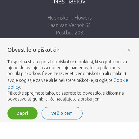
Naš naslov
Heemskerk Flowers
Laan van Verhof 65
Postbus 203
2230 AE Rijnsburg
Netherlands
×
Obvestilo o piškotkih
Sledi nam:
Ta spletna stran uporablja piškotke (cookies), ki so potrebni za
njeno delovanje in za doseganje namenov, ki so prikazani v
politiki piškotkov. Če želite izvedeti več o piškotkih ali umakniti
Cookie
svoje soglasje za vse ali le nekatere piškotke, si oglejte
policy
.
Piškotke sprejmete tako, da zaprete to obvestilo, s klikom na
Heemskerk Flowers
Pogoji
Politika zasebnosti
© 2026 -
povezavo ali gumb, ali če nadaljujete z brskanjem.
Zapri
Več o tem
Heemskerk Flowers is a trading name of BGH A.Heemskerk AZN b.v.
1
Vpišite se
Filter