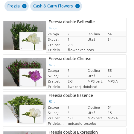
Frezija
Cash & Carry Flowers
Freesia double Belleville
??? -,--
Zaloga
Cena za kos
?
Dolžina
54
Skupaj:
?
Utež
34
Zrelost
2-3
Pridelovalec
flower van paas
Freesia double Cherise
??? -,--
Zaloga
?
Dolžina
55
Cena za kos
Skupaj:
?
Utež
22
Zrelost
2-3
MPS cert.
MPS A+
Pridelovalec
kwekerij duinland
Freesia double Essence
??? -,--
Zaloga
?
Dolžina
54
Cena za kos
Skupaj:
?
Utež
25
Zrelost
1-3
MPS cert.
MPS A
Pridelovalec
unicgold tesselaar
Freesia double Expression