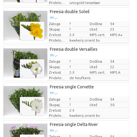
Pridelovalec
unicgold tesselaar
Freesia double Soleil
??? -,--
Zaloga
?
Dolžina
54
Cena za kos
Skupaj:
?
Utež
23
Zrelost
2-3
MPS cert.
MPS A+
Pridelovalec
kwekerij orient bv
Freesia double Versailles
??? -,--
Zaloga
?
Dolžina
54
Cena za kos
Skupaj:
?
Utež
22
Zrelost
2-3
MPS cert.
MPS A
Pridelovalec
de heufkens
Freesia single Corvette
??? -,--
Zaloga
Cena za kos
?
Dolžina
54
Skupaj:
?
Utež
30
Zrelost
2-3
Pridelovalec
kwekerij orient bv
Freesia single Delta River
??? -,--
Zaloga
?
Dolžina
54
Cena za kos