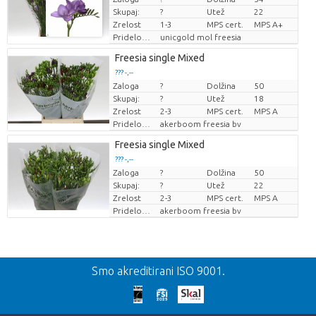
Skupaj:
?
Utež
22
Zrelost
1-3
MPS cert.
MPS A+
Pridelovalec
unicgold mol freesia
Freesia single Mixed
??? -,--
Zaloga
?
Dolžina
50
Cena za kos
Skupaj:
?
Utež
18
Zrelost
2-3
MPS cert.
MPS A
Pridelovalec
akerboom freesia bv
Freesia single Mixed
??? -,--
Zaloga
?
Dolžina
50
Cena za kos
Skupaj:
?
Utež
22
Zrelost
2-3
MPS cert.
MPS A
Pridelovalec
akerboom freesia bv
Nazaj
Smo akreditirani ISO 9001.
We're sorry