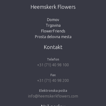
This page does not exist. Click on the
Heemskerk Flowers
button below to return to the shop.
Domov
Trgovina
FlowerFriends
Prosta delovna mesta
Take me back to the shop
Kontakt
Telefon
+31 (71) 40 98 100
Fax
+31 (71) 40 98 200
Elektronska pošta
info@heemskerkflowers.com