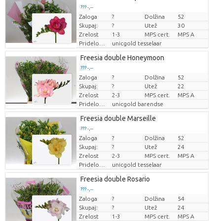
??? -,--
Zaloga
?
Dolžina
52
Cena za kos
Skupaj:
?
Utež
30
Zrelost
1-3
MPS cert.
MPS A
Pridelovalec
unicgold tesselaar
Freesia double Honeymoon
??? -,--
Zaloga
?
Dolžina
52
Cena za kos
Skupaj:
?
Utež
22
Zrelost
2-3
MPS cert.
MPS A
Pridelovalec
unicgold barendse
Freesia double Marseille
??? -,--
Zaloga
?
Dolžina
52
Cena za kos
Skupaj:
?
Utež
24
Zrelost
2-3
MPS cert.
MPS A
Pridelovalec
unicgold tesselaar
Freesia double Rosario
??? -,--
Zaloga
?
Dolžina
54
Cena za kos
Skupaj:
?
Utež
24
Zrelost
1-3
MPS cert.
MPS A