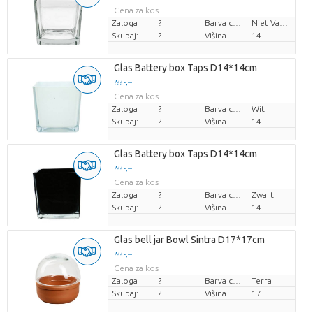
Cena za kos
Zaloga
?
Barva cvetov
Niet Van Toepassing
Skupaj:
?
Višina
14
Glas Battery box Taps D14*14cm
??? -,--
Cena za kos
Zaloga
?
Barva cvetov
Wit
Skupaj:
?
Višina
14
Glas Battery box Taps D14*14cm
??? -,--
Cena za kos
Zaloga
?
Barva cvetov
Zwart
Skupaj:
?
Višina
14
Glas bell jar Bowl Sintra D17*17cm
??? -,--
Cena za kos
Zaloga
?
Barva cvetov
Terra
Skupaj:
?
Višina
17