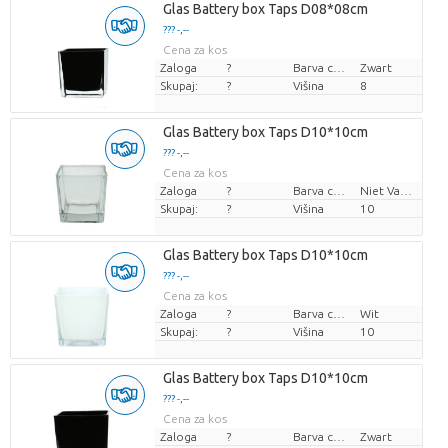
Glas Battery box Taps D08*08cm
??? -,--
Cena za kos
Zaloga
?
Barva cvetov
Zwart
Skupaj:
?
Višina
8
Glas Battery box Taps D10*10cm
??? -,--
Cena za kos
Zaloga
?
Barva cvetov
Niet Van Toepassing
Skupaj:
?
Višina
10
Glas Battery box Taps D10*10cm
??? -,--
Cena za kos
Zaloga
?
Barva cvetov
Wit
Skupaj:
?
Višina
10
Glas Battery box Taps D10*10cm
??? -,--
Cena za kos
Zaloga
?
Barva cvetov
Zwart