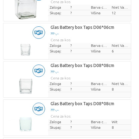
Cena za kos
Zaloga
?
Barva cvetov
Niet Van Toepassing
Skupaj:
?
Višina
12
Glas Battery box Taps D06*06cm
??? -,--
Cena za kos
Zaloga
?
Barva cvetov
Niet Van Toepassing
Skupaj:
?
Višina
6
Glas Battery box Taps D08*08cm
??? -,--
Cena za kos
Zaloga
?
Barva cvetov
Niet Van Toepassing
Skupaj:
?
Višina
8
Glas Battery box Taps D08*08cm
??? -,--
Cena za kos
Zaloga
?
Barva cvetov
Wit
Skupaj:
?
Višina
8