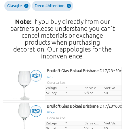
Glasujte
Deco 4Attention
Note:
If you buy directly from our
partners please understand you can't
cancel materials or exchange
products when purchasing
decoration. Our appologies for the
inconvenience.
Bruiloft Glas Bokaal Brisbane D17/23*50cm
??? -,--
Cena za kos
Zaloga
?
Barva cvetov
Niet Van Toepassing
Skupaj:
?
Višina
50
Bruiloft Glas Bokaal Brisbane D17/23*60cm
??? -,--
Cena za kos
Zaloga
?
Barva cvetov
Niet Van Toepassing
Skupaj:
?
Višina
60