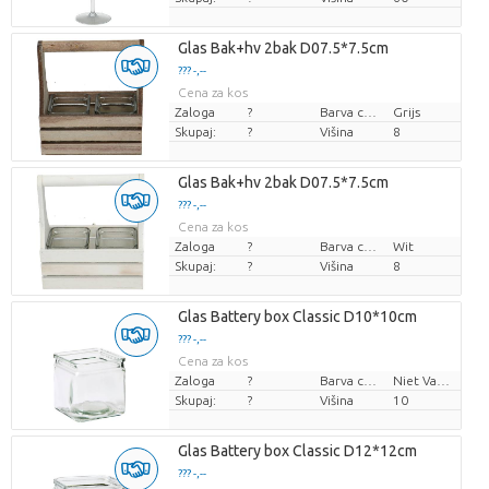
Glas Bak+hv 2bak D07.5*7.5cm
??? -,--
Cena za kos
Zaloga
?
Barva cvetov
Grijs
Skupaj:
?
Višina
8
Glas Bak+hv 2bak D07.5*7.5cm
??? -,--
Cena za kos
Zaloga
?
Barva cvetov
Wit
Skupaj:
?
Višina
8
Glas Battery box Classic D10*10cm
??? -,--
Cena za kos
Zaloga
?
Barva cvetov
Niet Van Toepassing
Skupaj:
?
Višina
10
Glas Battery box Classic D12*12cm
??? -,--