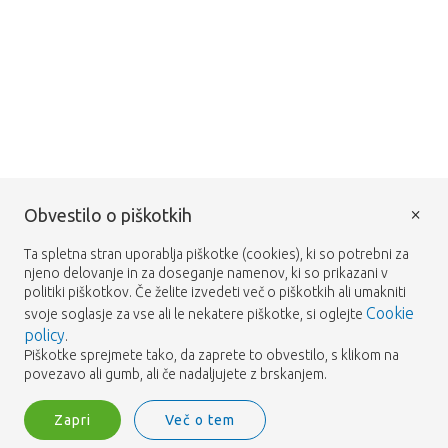
×
Obvestilo o piškotkih
Ta spletna stran uporablja piškotke (cookies), ki so potrebni za
njeno delovanje in za doseganje namenov, ki so prikazani v
politiki piškotkov. Če želite izvedeti več o piškotkih ali umakniti
Cookie
svoje soglasje za vse ali le nekatere piškotke, si oglejte
policy
.
Piškotke sprejmete tako, da zaprete to obvestilo, s klikom na
povezavo ali gumb, ali če nadaljujete z brskanjem.
Zapri
Več o tem