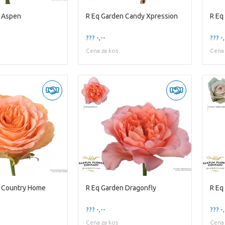
n Aspen
R Eq Garden Candy Xpression
R Eq
??? -,--
??? -,
Cena za kos
Cena 
n Country Home
R Eq Garden Dragonfly
R Eq
??? -,--
??? -,
Cena za kos
Cena 