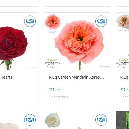
 Hearts
R Eq Garden Mandarin Xpression
R Eq
??? -,--
??? -,
Cena za kos
Cena 