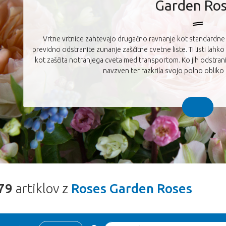
Garden Ro
Vrtne vrtnice zahtevajo drugačno ravnanje kot standardne 
previdno odstranite zunanje zaščitne cvetne liste. Ti listi lahko k
kot zaščita notranjega cveta med transportom. Ko jih odstrani
navzven ter razkrila svojo polno obliko 
79
artiklov z
Roses Garden Roses