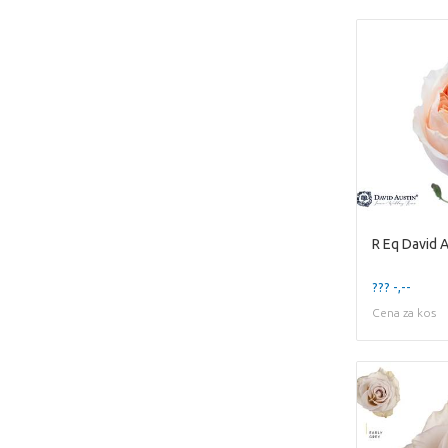
R Eq David A
??? -,--
Cena za kos