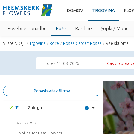
DOMOV
TRGOVINA
FLO
Posebne ponudbe
Rože
Rastline
Šopki / Mono
Vi ste tukaj:
Trgovina
Rože
Roses Garden Roses
Vse skupine
torek 11. 08. 2026
Cas do posodo
Ponastavitev filtrov
Zaloga
Vsa zaloga
Exotics Ter Haar Flowers