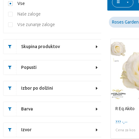
Vse
Naše zaloge
Roses Garden
Vse zunanje zaloge
Skupina produktov
Popusti
Izbor po dolžini
R Eq Akito
Barva
??? -,--
Izvor
Cena za kos