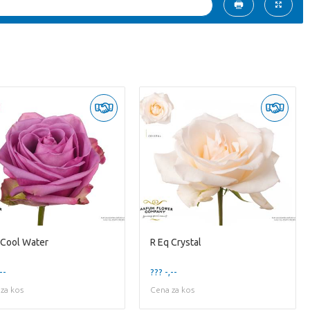
 Cool Water
R Eq Crystal
--
??? -,--
za kos
Cena za kos