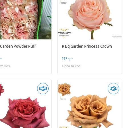
 Garden Powder Puff
R Eq Garden Princess Crown
--
??? -,--
za kos
Cena za kos