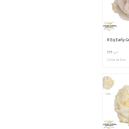
R Eq Early G
??? -,--
Cena za kos