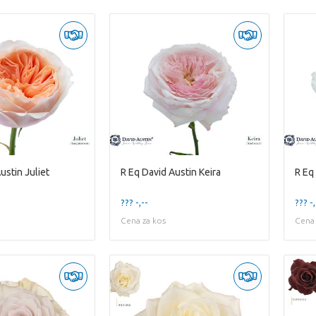
ustin Juliet
R Eq David Austin Keira
R Eq
??? -,--
??? -,
Cena za kos
Cena 