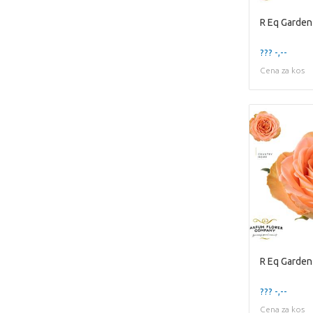
R Eq Garde
??? -,--
Cena za kos
R Eq Garde
??? -,--
Cena za kos