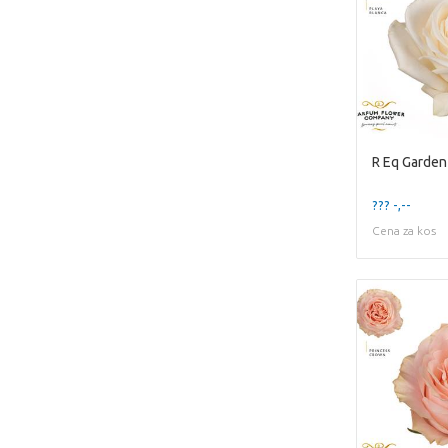
R Eq Garden
??? -,--
Cena za kos