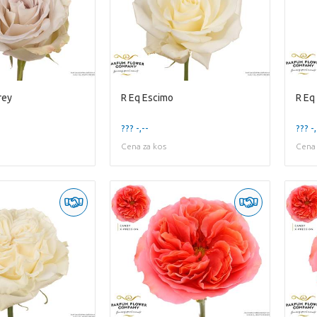
rey
R Eq Escimo
R Eq
??? -,--
??? -,
Cena za kos
Cena 