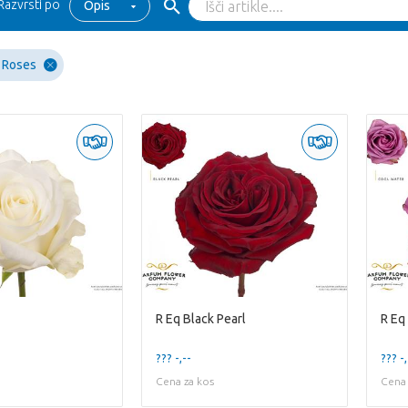
Razvrsti po
Opis
 Roses
R Eq Black Pearl
R Eq
??? -,--
??? -,
Cena za kos
Cena 