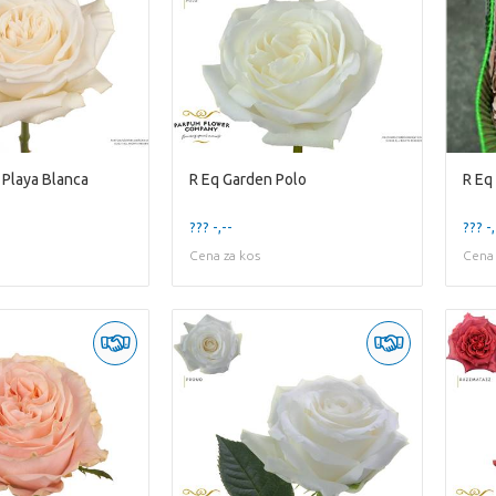
 Playa Blanca
R Eq Garden Polo
R Eq
??? -,--
??? -,
Cena za kos
Cena 