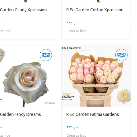
 Garden Candy Xpression
R Eq Garden Cotton Xpression
--
??? -,--
za kos
Cena za kos
 Garden Fancy Dreams
R Eq Garden Fatima Gardens
--
??? -,--
za kos
Cena za kos