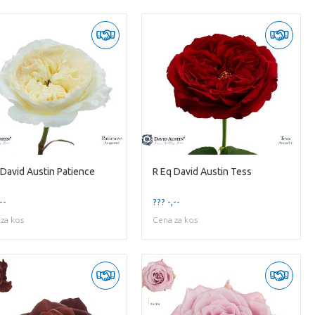
 David Austin Patience
R Eq David Austin Tess
--
??? -,--
za kos
Cena za kos