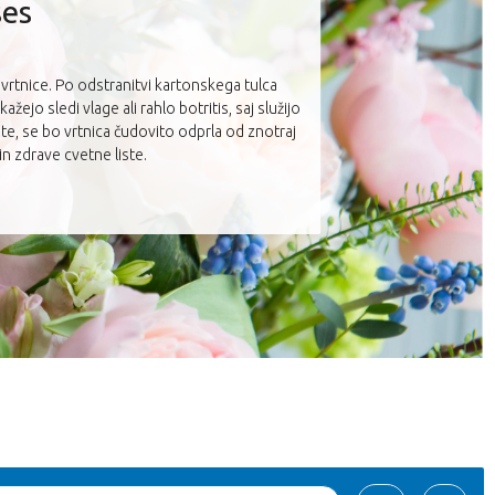
ses
vrtnice. Po odstranitvi kartonskega tulca
ažejo sledi vlage ali rahlo botritis, saj služijo
te, se bo vrtnica čudovito odprla od znotraj
in zdrave cvetne liste.