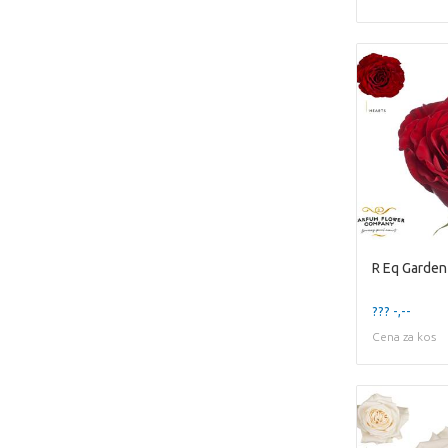
R Eq Garden
??? -,--
Cena za kos