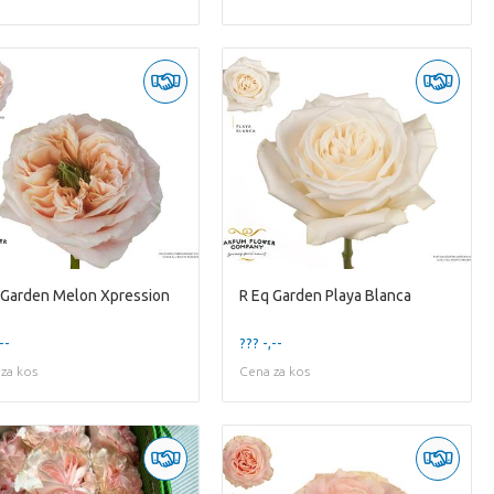
 Garden Melon Xpression
R Eq Garden Playa Blanca
--
??? -,--
za kos
Cena za kos