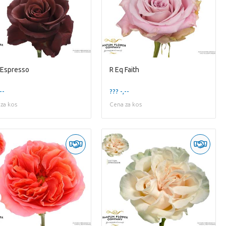
 Espresso
R Eq Faith
--
??? -,--
za kos
Cena za kos