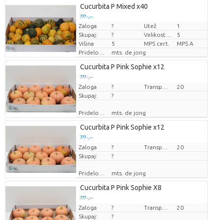
Cucurbita P Mixed x40
??? -,--
Zaloga
?
Utež
1
Cena za kos
Skupaj:
?
Velikost lonca (cm)
5
Višina
5
MPS cert.
MPS A
Pridelovalec
mts. de jong
Cucurbita P Pink Sophie x12
??? -,--
Zaloga
Cena za kos
?
Transportna višina
20
Skupaj:
?
Pridelovalec
mts. de jong
Cucurbita P Pink Sophie x12
??? -,--
Zaloga
Cena za kos
?
Transportna višina
20
Skupaj:
?
Pridelovalec
mts. de jong
Cucurbita P Pink Sophie X8
??? -,--
Zaloga
Cena za kos
?
Transportna višina
20
Skupaj:
?