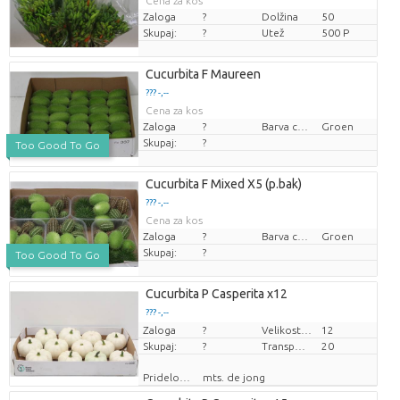
Cena za kos
Zaloga
?
Dolžina
50
Skupaj:
?
Utež
500 P
Cucurbita F Maureen
??? -,--
Cena za kos
Zaloga
?
Barva cvetov
Groen
Skupaj:
?
Too Good To Go
Cucurbita F Mixed X5 (p.bak)
??? -,--
Cena za kos
Zaloga
?
Barva cvetov
Groen
Skupaj:
?
Too Good To Go
Cucurbita P Casperita x12
??? -,--
Zaloga
Cena za kos
?
Velikost lonca (cm)
12
Skupaj:
?
Transportna višina
20
Pridelovalec
mts. de jong