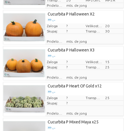
Transportna višina
20
MPS cert.
MPS A
Pridelovalec
mts. de jong
Cucurbita P Halloween X2
??? -,--
Zaloga
Cena za kos
?
Velikost lonca (cm)
20
Skupaj:
?
Transportna višina
30
Pridelovalec
mts. de jong
Cucurbita P Halloween X3
??? -,--
Zaloga
Cena za kos
?
Velikost lonca (cm)
15
Skupaj:
?
Transportna višina
25
Pridelovalec
mts. de jong
Cucurbita P Heart Of Gold x12
??? -,--
Zaloga
Cena za kos
?
Transportna višina
25
Skupaj:
?
Pridelovalec
mts. de jong
Cucurbita P Mixed Maya x25
??? -,--