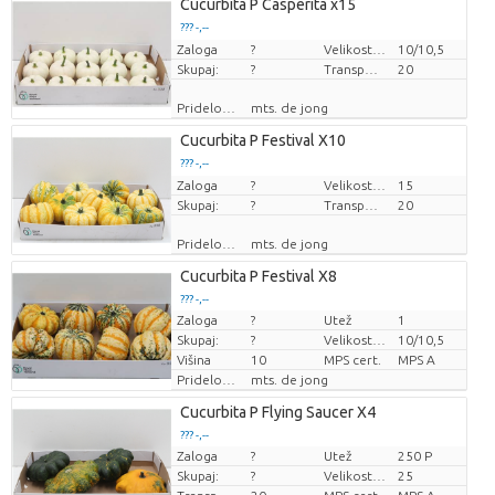
Cucurbita P Casperita x15
??? -,--
Zaloga
Cena za kos
?
Velikost lonca (cm)
10/10,5
Skupaj:
?
Transportna višina
20
Pridelovalec
mts. de jong
Cucurbita P Festival X10
??? -,--
Zaloga
Cena za kos
?
Velikost lonca (cm)
15
Skupaj:
?
Transportna višina
20
Pridelovalec
mts. de jong
Cucurbita P Festival X8
??? -,--
Zaloga
?
Utež
1
Cena za kos
Skupaj:
?
Velikost lonca (cm)
10/10,5
Višina
10
MPS cert.
MPS A
Pridelovalec
mts. de jong
Cucurbita P Flying Saucer X4
??? -,--
Zaloga
?
Utež
250 P
Cena za kos
Skupaj:
?
Velikost lonca (cm)
25