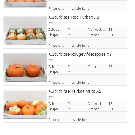
Pridelovalec
mts. de jong
Cucurbita P Red Turban X8
??? -,--
Zaloga
Cena za kos
?
Velikost lonca (cm)
15
Skupaj:
?
Transportna višina
20
Pridelovalec
mts. de jong
Cucurbita P Rougevifdetappes X2
??? -,--
Zaloga
Cena za kos
?
Transportna višina
25
Skupaj:
?
Pridelovalec
mts. de jong
Cucurbita P Turkse Muts X6
??? -,--
Zaloga
Cena za kos
?
Velikost lonca (cm)
15
Skupaj:
?
Transportna višina
20
Pridelovalec
mts. de jong