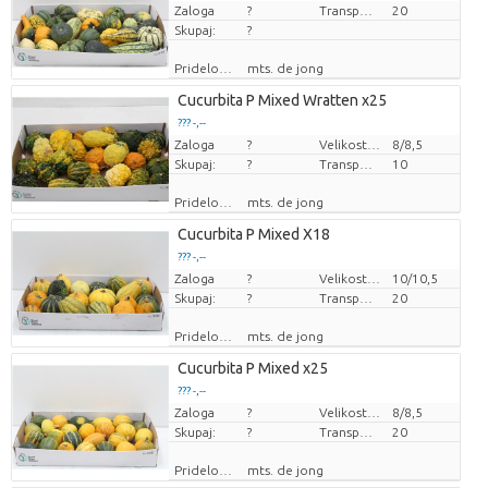
Zaloga
Cena za kos
?
Transportna višina
20
Skupaj:
?
Pridelovalec
mts. de jong
Cucurbita P Mixed Wratten x25
??? -,--
Zaloga
Cena za kos
?
Velikost lonca (cm)
8/8,5
Skupaj:
?
Transportna višina
10
Pridelovalec
mts. de jong
Cucurbita P Mixed X18
??? -,--
Zaloga
Cena za kos
?
Velikost lonca (cm)
10/10,5
Skupaj:
?
Transportna višina
20
Pridelovalec
mts. de jong
Cucurbita P Mixed x25
??? -,--
Zaloga
Cena za kos
?
Velikost lonca (cm)
8/8,5
Skupaj:
?
Transportna višina
20
Pridelovalec
mts. de jong