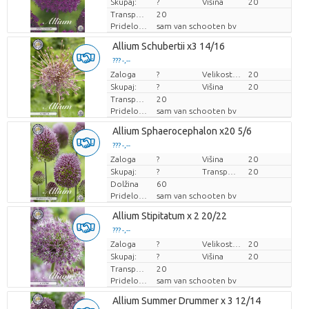
Skupaj:
?
Višina
20
Transportna višina
20
Pridelovalec
sam van schooten bv
Allium Schubertii x3 14/16
??? -,--
Zaloga
Cena za kos
?
Velikost lonca (cm)
20
Skupaj:
?
Višina
20
Transportna višina
20
Pridelovalec
sam van schooten bv
Allium Sphaerocephalon x20 5/6
??? -,--
Zaloga
Cena za kos
?
Višina
20
Skupaj:
?
Transportna višina
20
Dolžina
60
Pridelovalec
sam van schooten bv
Allium Stipitatum x 2 20/22
??? -,--
Zaloga
Cena za kos
?
Velikost lonca (cm)
20
Skupaj:
?
Višina
20
Transportna višina
20
Pridelovalec
sam van schooten bv
Allium Summer Drummer x 3 12/14