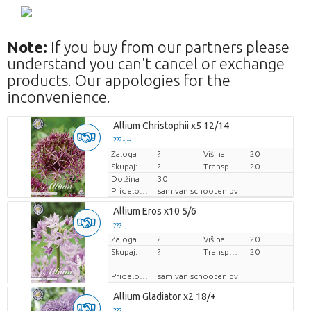
Note:
If you buy from our partners please
understand you can't cancel or exchange
products. Our appologies for the
inconvenience.
Allium Christophii x5 12/14
??? -,--
Zaloga
Cena za kos
?
Višina
20
Skupaj:
?
Transportna višina
20
Dolžina
30
Pridelovalec
sam van schooten bv
Allium Eros x10 5/6
??? -,--
Zaloga
Cena za kos
?
Višina
20
Skupaj:
?
Transportna višina
20
Pridelovalec
sam van schooten bv
Allium Gladiator x2 18/+
??? -,--