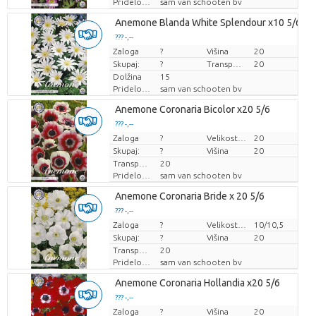
Pridelovalec
sam van schooten bv
Anemone Blanda White Splendour x10 5/6
??? -,--
Zaloga
Cena za kos
?
Višina
20
Skupaj:
?
Transportna višina
20
Dolžina
15
Pridelovalec
sam van schooten bv
Anemone Coronaria Bicolor x20 5/6
??? -,--
Zaloga
Cena za kos
?
Velikost lonca (cm)
20
Skupaj:
?
Višina
20
Transportna višina
20
Pridelovalec
sam van schooten bv
Anemone Coronaria Bride x 20 5/6
??? -,--
Zaloga
Cena za kos
?
Velikost lonca (cm)
10/10,5
Skupaj:
?
Višina
20
Transportna višina
20
Pridelovalec
sam van schooten bv
Anemone Coronaria Hollandia x20 5/6
??? -,--
Zaloga
Cena za kos
?
Višina
20