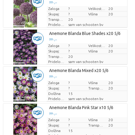
??? -,--
Zaloga
Cena za kos
?
Velikost lonca (cm)
20
Skupaj:
?
Višina
20
Transportna višina
20
Pridelovalec
sam van schooten bv
Anemone Blanda Blue Shades x20 5/6
??? -,--
Zaloga
Cena za kos
?
Velikost lonca (cm)
20
Skupaj:
?
Višina
20
Transportna višina
20
Pridelovalec
sam van schooten bv
Anemone Blanda Mixed x20 5/6
??? -,--
Zaloga
Cena za kos
?
Višina
20
Skupaj:
?
Transportna višina
20
Dolžina
15
Pridelovalec
sam van schooten bv
Anemone Blanda Pink Star x10 5/6
??? -,--
Zaloga
Cena za kos
?
Višina
20
Skupaj:
?
Transportna višina
20
Dolžina
15