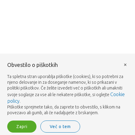
×
Obvestilo o piškotkih
Ta spletna stran uporablja piškotke (cookies), ki so potrebni za
njeno delovanje in za doseganje namenov, ki so prikazani v
politiki piškotkov. Če želite izvedeti več o piškotkih ali umakniti
Cookie
svoje soglasje za vse ali le nekatere piškotke, si oglejte
policy
.
Piškotke sprejmete tako, da zaprete to obvestilo, s klikom na
povezavo ali gumb, ali če nadaljujete z brskanjem.
Zapri
Več o tem