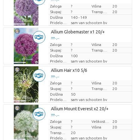
Zaloga
Cena za kos
?
Višina
20
Skupaj:
?
Transportna višina
20
Dolžina
140 - 149
Pridelovalec
sam van schooten bv
Allium Globemaster x1 20/+
??? -,--
Zaloga
Cena za kos
?
Višina
20
Skupaj:
?
Transportna višina
20
Dolžina
100
Pridelovalec
sam van schooten bv
Allium Hair x10 5/6
??? -,--
Zaloga
Cena za kos
?
Višina
20
Skupaj:
?
Transportna višina
20
Dolžina
50
Pridelovalec
sam van schooten bv
Allium Mount Everest x2 20/+
??? -,--
Zaloga
Cena za kos
?
Velikost lonca (cm)
20
Skupaj:
?
Višina
20
Transportna višina
20
Pridelovalec
sam van schooten bv