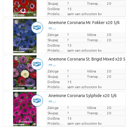
Skupaj:
?
Transportna višina
20
Dolžina
15
Pridelovalec
sam van schooten bv
Anemone Coronaria Mr. Fokker x20 5/6
??? -,--
Zaloga
Cena za kos
?
Višina
20
Skupaj:
?
Transportna višina
20
Dolžina
15
Pridelovalec
sam van schooten bv
Anemone Coronaria St. Brigid Mixed x20 5/6
??? -,--
Zaloga
Cena za kos
?
Višina
20
Skupaj:
?
Transportna višina
20
Dolžina
15
Pridelovalec
sam van schooten bv
Anemone Coronaria Sylphide x20 5/6
??? -,--
Zaloga
Cena za kos
?
Višina
20
Skupaj:
?
Transportna višina
20
Dolžina
15
Pridelovalec
sam van schooten bv