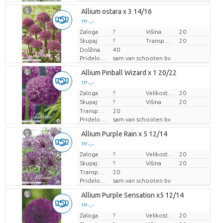
Allium ostara x 3 14/16
??? -,--
Zaloga
Cena za kos
?
Višina
20
Skupaj:
?
Transportna višina
20
Dolžina
40
Pridelovalec
sam van schooten bv
Allium Pinball Wizard x 1 20/22
??? -,--
Zaloga
Cena za kos
?
Velikost lonca (cm)
20
Skupaj:
?
Višina
20
Transportna višina
20
Pridelovalec
sam van schooten bv
Allium Purple Rain x 5 12/14
??? -,--
Zaloga
Cena za kos
?
Velikost lonca (cm)
20
Skupaj:
?
Višina
20
Transportna višina
20
Pridelovalec
sam van schooten bv
Allium Purple Sensation x5 12/14
??? -,--
Zaloga
Cena za kos
?
Velikost lonca (cm)
20