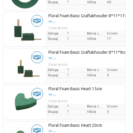
Skupaj:
?
Višina
40
Floral Foam Basic Graftakhouder 8*11*17cm
??? -,--
Cena za kos
Zaloga
?
Barva cvetov
Groen
Skupaj:
?
Višina
17
Floral Foam Basic Graftakhouder 8*11*9cm
??? -,--
Cena za kos
Zaloga
?
Barva cvetov
Groen
Skupaj:
?
Višina
9
Floral Foam Basic Heart 15cm
??? -,--
Cena za kos
Zaloga
?
Barva cvetov
Groen
Skupaj:
?
Višina
5
Floral Foam Basic Heart 20cm
??? -,--