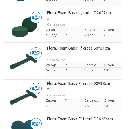
Floral Foam Basic cylinder D20*7cm
??? -,--
Cena za kos
Zaloga
?
Barva cvetov
Groen
Skupaj:
?
Višina
7,5
Floral Foam Basic Ff cross 60*31cm
??? -,--
Cena za kos
Zaloga
?
Barva cvetov
Groen
Skupaj:
?
Višina
60
Floral Foam Basic Ff cross 90*38cm
??? -,--
Cena za kos
Zaloga
?
Barva cvetov
Groen
Skupaj:
?
Višina
90
Floral Foam Basic Ff Heart D26*24cm
??? -,--