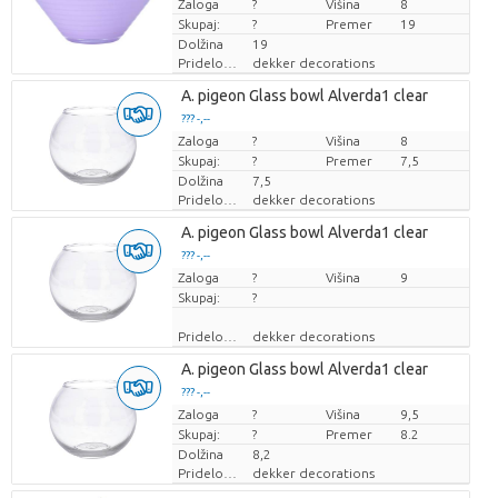
Zaloga
Cena za kos
?
Višina
8
Skupaj:
?
Premer
19
Dolžina
19
Pridelovalec
dekker decorations
A. pigeon Glass bowl Alverda1 clear
??? -,--
Zaloga
Cena za kos
?
Višina
8
Skupaj:
?
Premer
7,5
Dolžina
7,5
Pridelovalec
dekker decorations
A. pigeon Glass bowl Alverda1 clear
??? -,--
Zaloga
Cena za kos
?
Višina
9
Skupaj:
?
Pridelovalec
dekker decorations
A. pigeon Glass bowl Alverda1 clear
??? -,--
Zaloga
Cena za kos
?
Višina
9,5
Skupaj:
?
Premer
8.2
Dolžina
8,2
Pridelovalec
dekker decorations