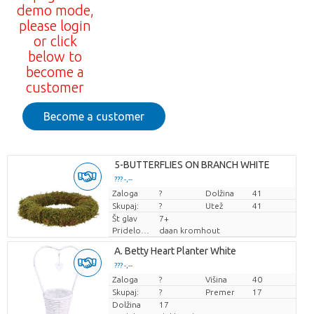
demo mode,
please login
or click
below to
become a
customer
Become a customer
5-BUTTERFLIES ON BRANCH WHITE
??? -,--
Zaloga
Cena za kos
?
Dolžina
41
Skupaj:
?
Utež
41
Št glav
7+
Pridelovalec
daan kromhout
A. Betty Heart Planter White
??? -,--
Zaloga
Cena za kos
?
Višina
40
Skupaj:
?
Premer
17
Dolžina
17