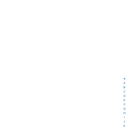
#
A
B
C
D
E
F
G
H
I
J
K