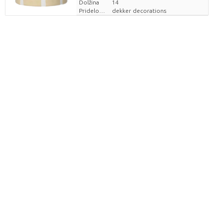
Dolžina
14
Pridelovalec
dekker decorations