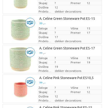
Skupaj:
?
Premer
12
Dolžina
12
Pridelovalec
dekker decorations
A. Celine Green Stoneware Pot ES-15
??? -,--
Zaloga
Cena za kos
?
Višina
15
Skupaj:
?
Premer
17
Dolžina
17
Pridelovalec
dekker decorations
A. Celine Green Stoneware Pot ES-17
??? -,--
Zaloga
Cena za kos
?
Višina
18
Skupaj:
?
Premer
19
Dolžina
19
Pridelovalec
dekker decorations
A. Celine Pink Stoneware Pot ES10,5
??? -,--
Zaloga
Cena za kos
?
Višina
11
Skupaj:
?
Premer
12
Dolžina
12
Pridelovalec
dekker decorations
A. Celine Pink Stoneware Pot ES-15