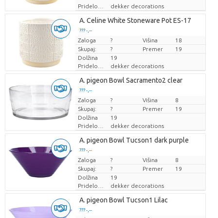
Pridelovalec
dekker decorations
A. Celine White Stoneware Pot ES-17
??? -,--
Zaloga
Cena za kos
?
Višina
18
Skupaj:
?
Premer
19
Dolžina
19
Pridelovalec
dekker decorations
A. pigeon Bowl Sacramento2 clear
??? -,--
Zaloga
Cena za kos
?
Višina
8
Skupaj:
?
Premer
19
Dolžina
19
Pridelovalec
dekker decorations
A. pigeon Bowl Tucson1 dark purple
??? -,--
Zaloga
Cena za kos
?
Višina
8
Skupaj:
?
Premer
19
Dolžina
19
Pridelovalec
dekker decorations
A. pigeon Bowl Tucson1 Lilac
??? -,--