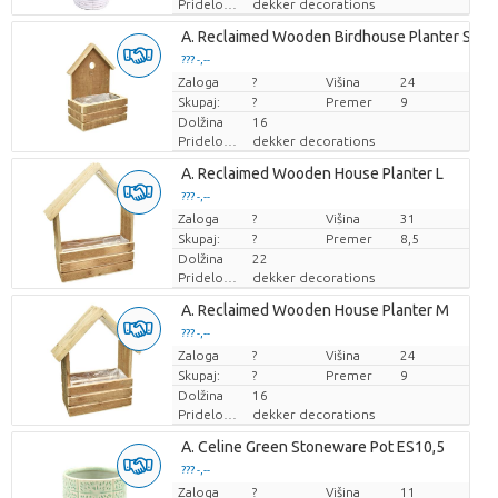
Pridelovalec
dekker decorations
A. Reclaimed Wooden Birdhouse Planter S
??? -,--
Zaloga
Cena za kos
?
Višina
24
Skupaj:
?
Premer
9
Dolžina
16
Pridelovalec
dekker decorations
A. Reclaimed Wooden House Planter L
??? -,--
Zaloga
Cena za kos
?
Višina
31
Skupaj:
?
Premer
8,5
Dolžina
22
Pridelovalec
dekker decorations
A. Reclaimed Wooden House Planter M
??? -,--
Zaloga
Cena za kos
?
Višina
24
Skupaj:
?
Premer
9
Dolžina
16
Pridelovalec
dekker decorations
A. Celine Green Stoneware Pot ES10,5
??? -,--
Zaloga
Cena za kos
?
Višina
11