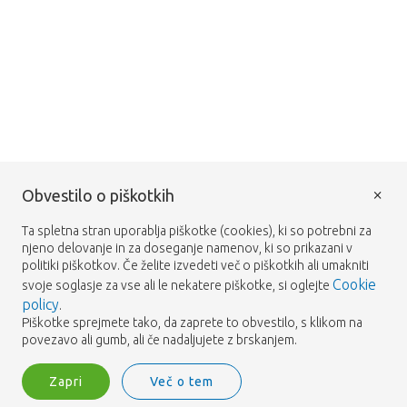
×
Obvestilo o piškotkih
Ta spletna stran uporablja piškotke (cookies), ki so potrebni za
njeno delovanje in za doseganje namenov, ki so prikazani v
politiki piškotkov. Če želite izvedeti več o piškotkih ali umakniti
Cookie
svoje soglasje za vse ali le nekatere piškotke, si oglejte
policy
.
Piškotke sprejmete tako, da zaprete to obvestilo, s klikom na
povezavo ali gumb, ali če nadaljujete z brskanjem.
Zapri
Več o tem