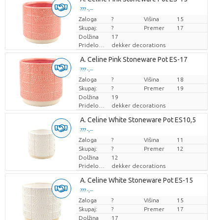
??? -,--
Zaloga
Cena za kos
?
Višina
15
Skupaj:
?
Premer
17
Dolžina
17
Pridelovalec
dekker decorations
A. Celine Pink Stoneware Pot ES-17
??? -,--
Zaloga
Cena za kos
?
Višina
18
Skupaj:
?
Premer
19
Dolžina
19
Pridelovalec
dekker decorations
A. Celine White Stoneware Pot ES10,5
??? -,--
Zaloga
Cena za kos
?
Višina
11
Skupaj:
?
Premer
12
Dolžina
12
Pridelovalec
dekker decorations
A. Celine White Stoneware Pot ES-15
??? -,--
Zaloga
Cena za kos
?
Višina
15
Skupaj:
?
Premer
17
Dolžina
17