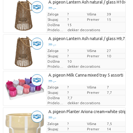
A. pigeon Lantern Ash natural / glass H10xD1
??? -,--
Zaloga
Cena za kos
?
Višina
39
Skupaj:
?
Premer
15
Dolžina
15
Pridelovalec
dekker decorations
A. pigeon Lantern Ash natural / glass H9,7xD7
??? -,--
Zaloga
Cena za kos
?
Višina
27
Skupaj:
?
Premer
10
Dolžina
10
Pridelovalec
dekker decorations
A. pigeon Milk Canna mixed tray 5 assorti
??? -,--
Zaloga
Cena za kos
?
Višina
7
Skupaj:
?
Premer
7,7
Dolžina
7,7
Pridelovalec
dekker decorations
A. pigeon Planter Ariona cream+white stripes
??? -,--
Zaloga
Cena za kos
?
Višina
7,5
Skupaj:
?
Premer
14