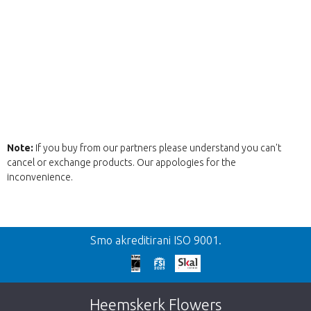
Note:
If you buy from our partners please understand you can't
cancel or exchange products. Our appologies for the
inconvenience.
Nazaj
Smo akreditirani ISO 9001.
We're sorry
This page does not exist. Click on the
Heemskerk Flowers