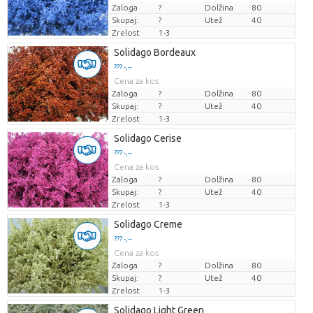
Zaloga
?
Dolžina
80
Skupaj:
?
Utež
40
Zrelost
1-3
Solidago Bordeaux
??? -,--
Cena za kos
Zaloga
?
Dolžina
80
Skupaj:
?
Utež
40
Zrelost
1-3
Solidago Cerise
??? -,--
Cena za kos
Zaloga
?
Dolžina
80
Skupaj:
?
Utež
40
Zrelost
1-3
Solidago Creme
??? -,--
Cena za kos
Zaloga
?
Dolžina
80
Skupaj:
?
Utež
40
Zrelost
1-3
Solidago Light Green