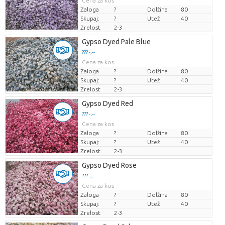
Cena za kos
Zaloga
?
Dolžina
80
Skupaj:
?
Utež
40
Zrelost
2-3
Gypso Dyed Pale Blue
??? -,--
Cena za kos
Zaloga
?
Dolžina
80
Skupaj:
?
Utež
40
Zrelost
2-3
Gypso Dyed Red
??? -,--
Cena za kos
Zaloga
?
Dolžina
80
Skupaj:
?
Utež
40
Zrelost
2-3
Gypso Dyed Rose
??? -,--
Cena za kos
Zaloga
?
Dolžina
80
Skupaj:
?
Utež
40
Zrelost
2-3