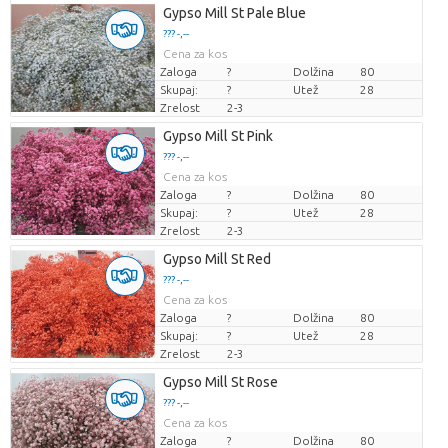
Gypso Mill St Pale Blue
??? -,--
Cena za kos
Zaloga
?
Dolžina
80
Skupaj:
?
Utež
28
Zrelost
2-3
Gypso Mill St Pink
??? -,--
Cena za kos
Zaloga
?
Dolžina
80
Skupaj:
?
Utež
28
Zrelost
2-3
Gypso Mill St Red
??? -,--
Cena za kos
Zaloga
?
Dolžina
80
Skupaj:
?
Utež
28
Zrelost
2-3
Gypso Mill St Rose
??? -,--
Cena za kos
Zaloga
?
Dolžina
80