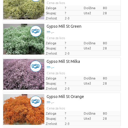
Cena za kos
Zaloga
?
Dolžina
80
Skupaj:
?
Utež
28
Zrelost
2-3
Gypso Mill St Green
??? -,--
Cena za kos
Zaloga
?
Dolžina
80
Skupaj:
?
Utež
28
Zrelost
2-3
Gypso Mill St Milka
??? -,--
Cena za kos
Zaloga
?
Dolžina
80
Skupaj:
?
Utež
28
Zrelost
2-3
Gypso Mill St Orange
??? -,--
Cena za kos
Zaloga
?
Dolžina
80
Skupaj:
?
Utež
28
Zrelost
2-3