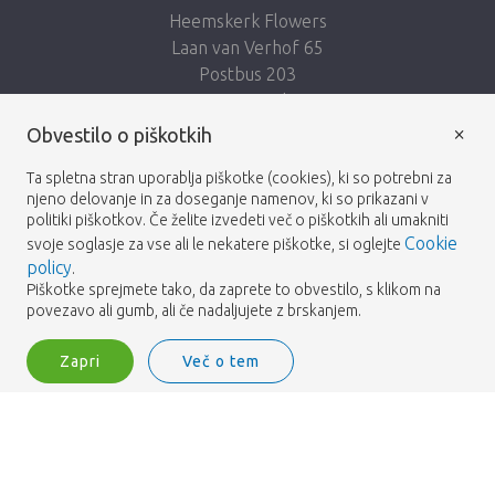
Heemskerk Flowers
Laan van Verhof 65
Postbus 203
2230 AE Rijnsburg
Netherlands
×
Obvestilo o piškotkih
Sledi nam:
Ta spletna stran uporablja piškotke (cookies), ki so potrebni za
njeno delovanje in za doseganje namenov, ki so prikazani v
politiki piškotkov. Če želite izvedeti več o piškotkih ali umakniti
Cookie
svoje soglasje za vse ali le nekatere piškotke, si oglejte
policy
.
Piškotke sprejmete tako, da zaprete to obvestilo, s klikom na
Heemskerk Flowers
Pogoji
Politika zasebnosti
© 2026 -
povezavo ali gumb, ali če nadaljujete z brskanjem.
Zapri
Več o tem
Heemskerk Flowers is a trading name of BGH A.Heemskerk AZN b.v.
2
Vpišite se
Filter