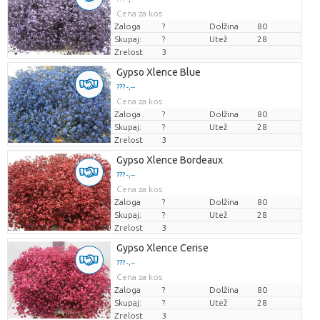
Cena za kos
Zaloga
?
Dolžina
80
Skupaj:
?
Utež
28
Zrelost
3
Gypso Xlence Blue
??? -,--
Cena za kos
Zaloga
?
Dolžina
80
Skupaj:
?
Utež
28
Zrelost
3
Gypso Xlence Bordeaux
??? -,--
Cena za kos
Zaloga
?
Dolžina
80
Skupaj:
?
Utež
28
Zrelost
3
Gypso Xlence Cerise
??? -,--
Cena za kos
Zaloga
?
Dolžina
80
Skupaj:
?
Utež
28
Zrelost
3