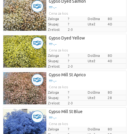
Gypso Dyed Salmon
??? -,--
Cena za kos
Zaloga
?
Dolžina
80
Skupaj:
?
Utež
40
Zrelost
2-3
Gypso Dyed Yellow
??? -,--
Cena za kos
Zaloga
?
Dolžina
80
Skupaj:
?
Utež
40
Zrelost
2-3
Gypso Mill St Aprico
??? -,--
Cena za kos
Zaloga
?
Dolžina
80
Skupaj:
?
Utež
28
Zrelost
2-3
Gypso Mill St Blue
??? -,--
Cena za kos
Zaloga
?
Dolžina
80