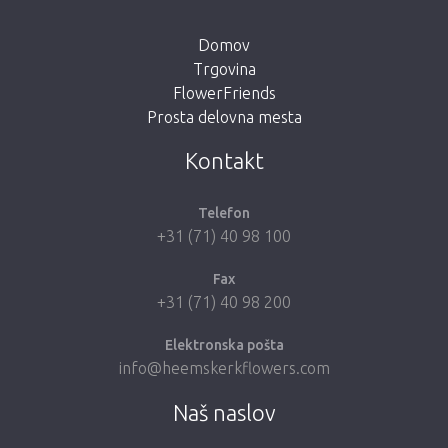
button below to return to the shop.
Domov
Trgovina
FlowerFriends
Prosta delovna mesta
Take me back to the shop
Kontakt
Telefon
+31 (71) 40 98 100
Fax
+31 (71) 40 98 200
Elektronska pošta
info@heemskerkflowers.com
Naš naslov