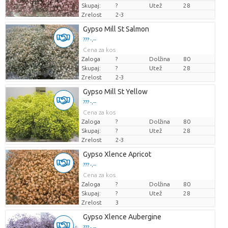
Skupaj:
?
Utež
28
Zrelost
2-3
Gypso Mill St Salmon
??? -,--
Cena za kos
Zaloga
?
Dolžina
80
Skupaj:
?
Utež
28
Zrelost
2-3
Gypso Mill St Yellow
??? -,--
Cena za kos
Zaloga
?
Dolžina
80
Skupaj:
?
Utež
28
Zrelost
2-3
Gypso Xlence Apricot
??? -,--
Cena za kos
Zaloga
?
Dolžina
80
Skupaj:
?
Utež
28
Zrelost
3
Gypso Xlence Aubergine
??? -,--