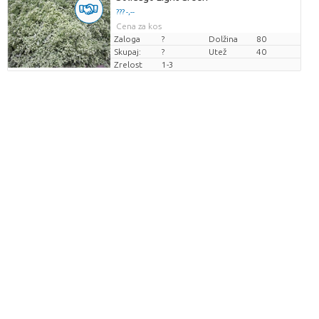
??? -,--
Cena za kos
Zaloga
?
Dolžina
80
Skupaj:
?
Utež
40
Zrelost
1-3