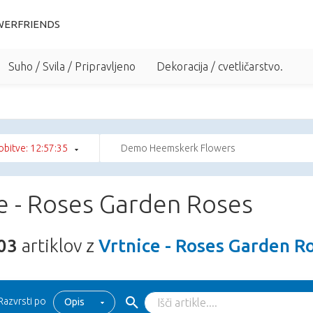
WERFRIENDS
Suho / Svila / Pripravljeno
Dekoracija / cvetličarstvo.
bitve: 12:57:34
Demo Heemskerk Flowers
e - Roses Garden Roses
03
artiklov z
Vrtnice - Roses Garden R
Razvrsti po
Opis