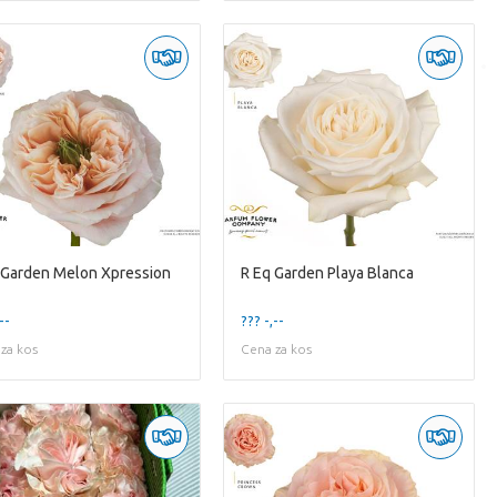
 Garden Melon Xpression
R Eq Garden Playa Blanca
--
??? -,--
za kos
Cena za kos