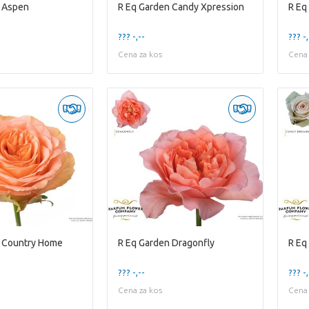
n Aspen
R Eq Garden Candy Xpression
R Eq
??? -,--
??? -,
Cena za kos
Cena 
n Country Home
R Eq Garden Dragonfly
R Eq
??? -,--
??? -,
Cena za kos
Cena 