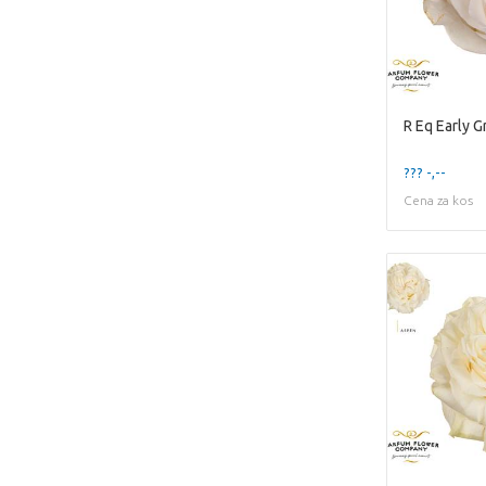
R Eq Early G
??? -,--
Cena za kos