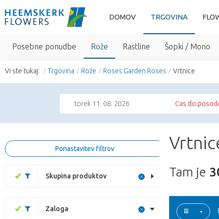
DOMOV
TRGOVINA
FLO
Posebne ponudbe
Rože
Rastline
Šopki / Mono
Vi ste tukaj:
Trgovina
Rože
Roses Garden Roses
Vrtnice
torek 11. 08. 2026
Cas do posodo
Vrtnic
Ponastavitev filtrov
Tam je
3
Skupina produktov
Zaloga