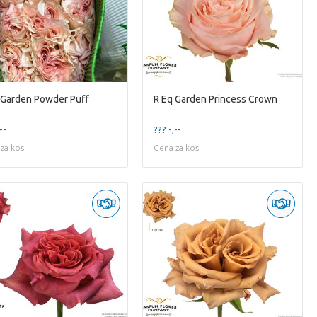
 Garden Powder Puff
R Eq Garden Princess Crown
--
??? -,--
za kos
Cena za kos