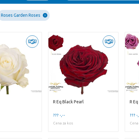
Roses Garden Roses
R Eq Black Pearl
R Eq
??? -,--
??? -,
Cena za kos
Cena 