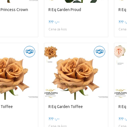
 Princess Crown
R Eq Garden Proud
R Eq
??? -,--
??? -,
Cena za kos
Cena 
 Toffee
R Eq Garden Toffee
R Eq
??? -,--
??? -,
Cena za kos
Cena 