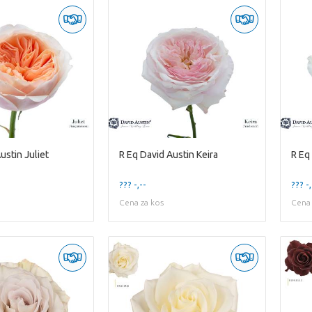
ustin Juliet
R Eq David Austin Keira
R Eq
??? -,--
??? -,
Cena za kos
Cena 