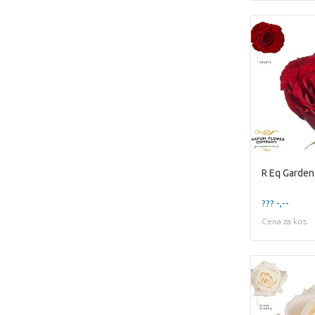
R Eq Garden
??? -,--
Cena za kos