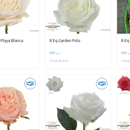
 Playa Blanca
R Eq Garden Polo
R Eq
??? -,--
??? -,
Cena za kos
Cena 