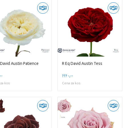
 David Austin Patience
R Eq David Austin Tess
--
??? -,--
za kos
Cena za kos