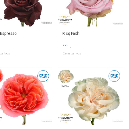
 Espresso
R Eq Faith
--
??? -,--
za kos
Cena za kos