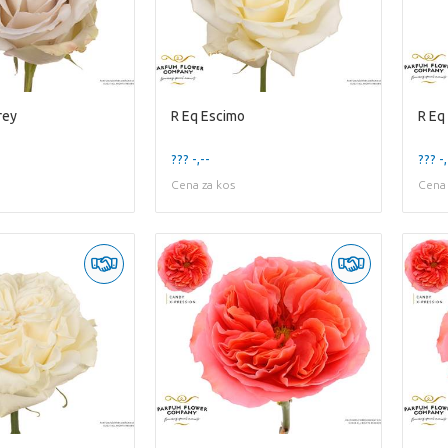
rey
R Eq Escimo
R Eq
??? -,--
??? -,
Cena za kos
Cena 