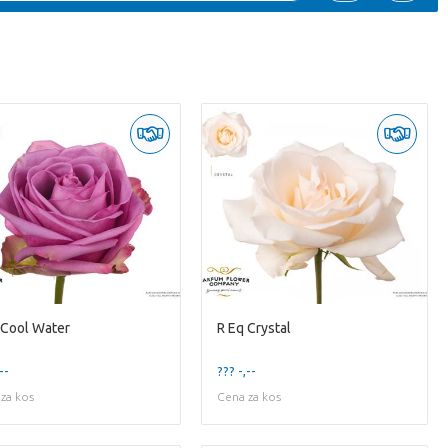
 Cool Water
R Eq Crystal
--
??? -,--
za kos
Cena za kos