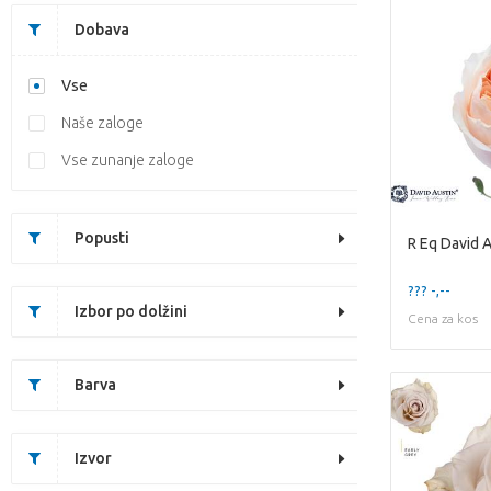
Dobava
Vse
Naše zaloge
Vse zunanje zaloge
Popusti
R Eq David A
??? -,--
Izbor po dolžini
Cena za kos
Barva
Izvor