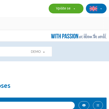
Vpišite se
DEMO
oses