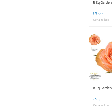
R Eq Garde
??? -,--
Cena za kos
R Eq Garde
??? -,--
Cena za kos