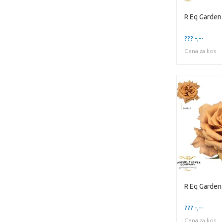
R Eq Garden
??? -,--
Cena za kos
R Eq Garden
??? -,--
Cena za kos