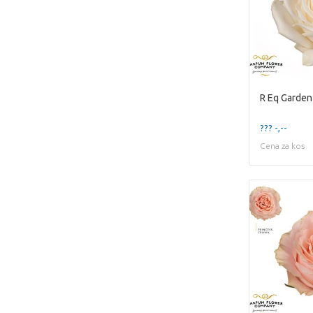
R Eq Garden
??? -,--
Cena za kos