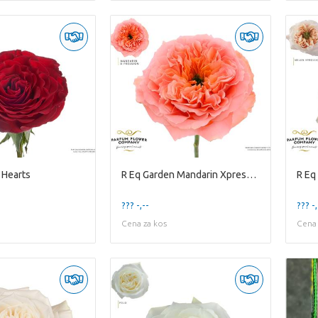
 Hearts
R Eq Garden Mandarin Xpression
R Eq
??? -,--
??? -,
Cena za kos
Cena 