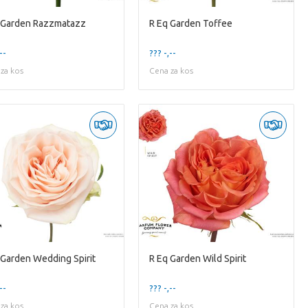
 Garden Razzmatazz
R Eq Garden Toffee
--
??? -,--
za kos
Cena za kos
 Garden Wedding Spirit
R Eq Garden Wild Spirit
--
??? -,--
za kos
Cena za kos