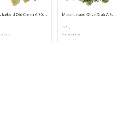
Moss Iceland Old Green A 500 Gram
Moss Iceland Olive Drab A 500 Gram
--
??? -,--
za kos
Cena za kos