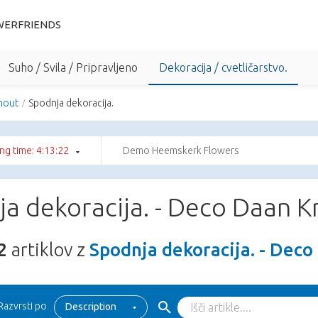
WERFRIENDS
Suho / Svila / Pripravljeno
Dekoracija / cvetličarstvo.
hout
Spodnja dekoracija.
ng time: 4:13:21
Demo Heemskerk Flowers
ja dekoracija. - Deco Daan 
2
artiklov z
Spodnja dekoracija. - Dec
Razvrsti po
Description