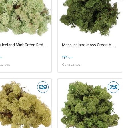
Moss Iceland Mint Green Red A 500 Gram
Moss Iceland Moss Green A 500 Gram
--
??? -,--
za kos
Cena za kos