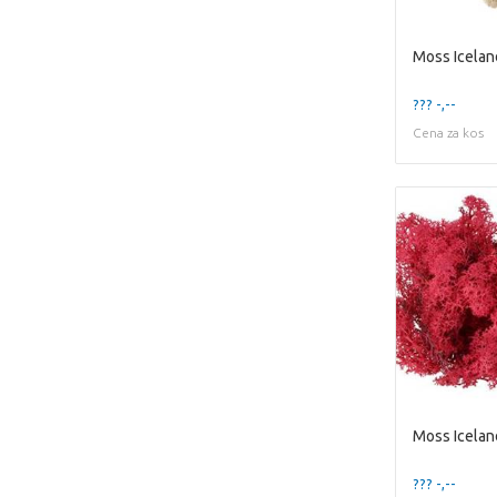
??? -,--
Cena za kos
Moss Icelan
??? -,--