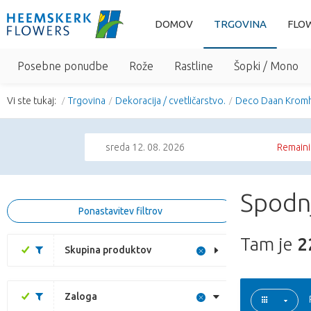
DOMOV
TRGOVINA
FLO
Posebne ponudbe
Rože
Rastline
Šopki / Mono
Vi ste tukaj:
Trgovina
Dekoracija / cvetličarstvo.
Deco Daan Krom
sreda 12. 08. 2026
Remaini
Spodn
Ponastavitev filtrov
Tam je
2
Skupina produktov
Zaloga