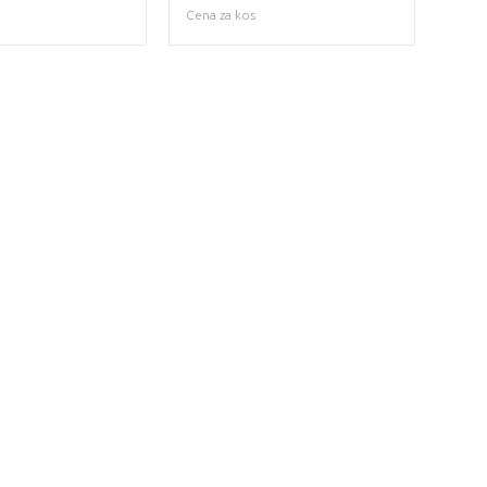
Cena za kos
We're sorry
 exist. Click on the button below to 
Take me back to the shop