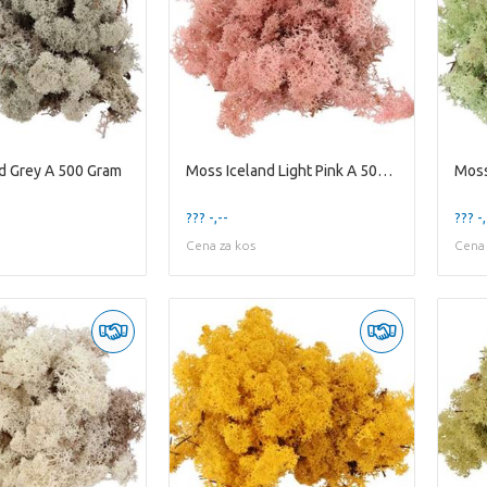
d Grey A 500 Gram
Moss Iceland Light Pink A 500 Gram
??? -,--
??? -,
Cena za kos
Cena 