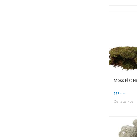
Moss Flat Na
??? -,--
Cena za kos