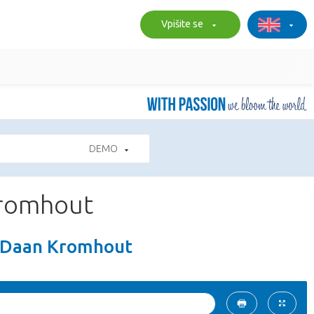
Vpišite se
DEMO
Kromhout
o Daan Kromhout