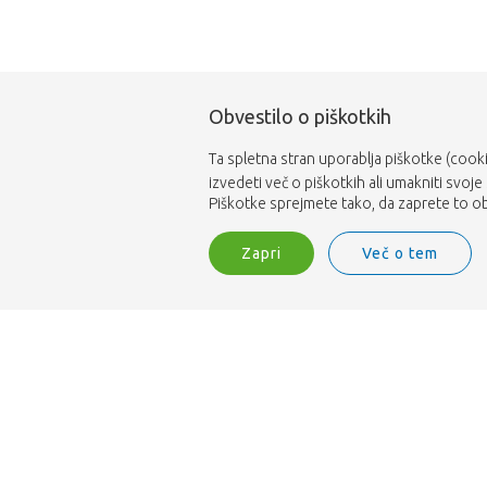
Obvestilo o piškotkih
Ta spletna stran uporablja piškotke (cooki
izvedeti več o piškotkih ali umakniti svoje
Piškotke sprejmete tako, da zaprete to obv
Zapri
Več o tem