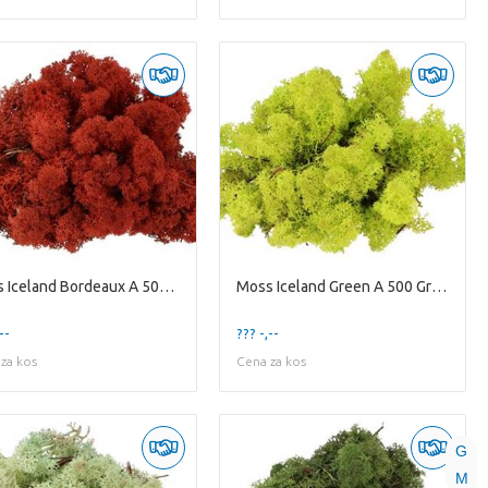
Moss Iceland Bordeaux A 500 Gram
Moss Iceland Green A 500 Gram
--
??? -,--
za kos
Cena za kos
G
M