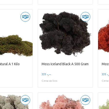
tural A 1 Kilo
Moss Iceland Black A 500 Gram
??? -,--
??? -,
Cena za kos
Cena 