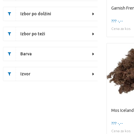
Izbor po dolžini
??? -,--
Cena za kos
Izbor po teži
Barva
Izvor
Mos Iceland
??? -,--
Cena za kos