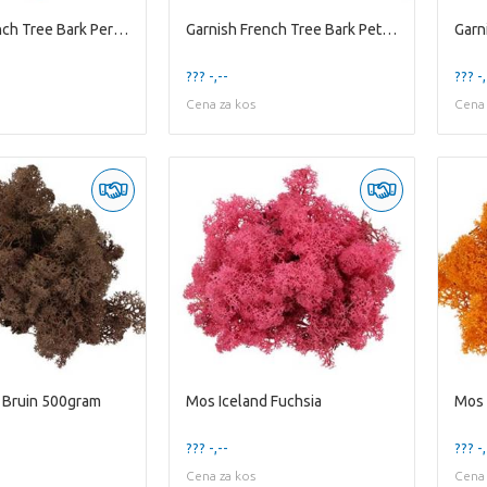
Garnish French Tree Bark Per 40 Liter 15-30mm
Garnish French Tree Bark Pet 40 Liter
??? -,--
??? -,
Cena za kos
Cena 
 Bruin 500gram
Mos Iceland Fuchsia
Mos 
??? -,--
??? -,
Cena za kos
Cena 