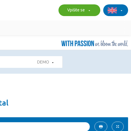
Vpišite se
DEMO
tal