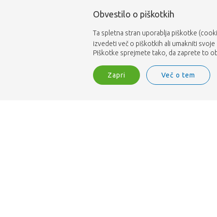
Obvestilo o piškotkih
Ta spletna stran uporablja piškotke (cooki
izvedeti več o piškotkih ali umakniti svoje
Piškotke sprejmete tako, da zaprete to obv
Zapri
Več o tem