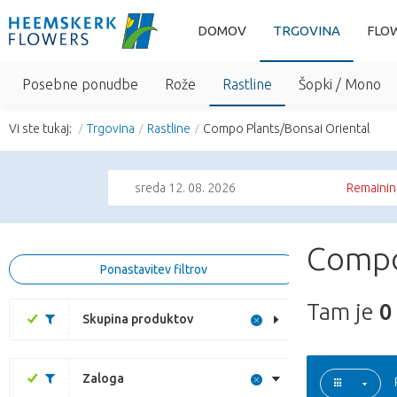
DOMOV
TRGOVINA
FLO
Posebne ponudbe
Rože
Rastline
Šopki / Mono
Vi ste tukaj:
Trgovina
Rastline
Compo Plants/Bonsai Oriental
sreda 12. 08. 2026
Remainin
Compo
Ponastavitev filtrov
Tam je
0
Skupina produktov
Zaloga