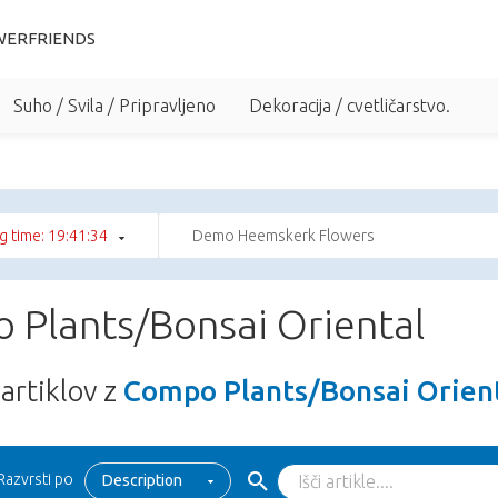
WERFRIENDS
Suho / Svila / Pripravljeno
Dekoracija / cvetličarstvo.
g time: 19:41:33
Demo Heemskerk Flowers
 Plants/Bonsai Oriental
artiklov z
Compo Plants/Bonsai Orien
Razvrsti po
Description