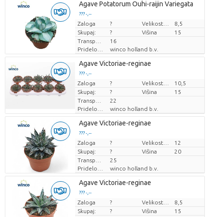
Agave Potatorum Ouhi-raijin Variegata
??? -,--
Zaloga
Cena za kos
?
Velikost lonca (cm)
8,5
Skupaj:
?
Višina
15
Transportna višina
16
Pridelovalec
winco holland b.v.
Agave Victoriae-reginae
??? -,--
Zaloga
Cena za kos
?
Velikost lonca (cm)
10,5
Skupaj:
?
Višina
15
Transportna višina
22
Pridelovalec
winco holland b.v.
Agave Victoriae-reginae
??? -,--
Zaloga
Cena za kos
?
Velikost lonca (cm)
12
Skupaj:
?
Višina
20
Transportna višina
25
Pridelovalec
winco holland b.v.
Agave Victoriae-reginae
??? -,--
Zaloga
Cena za kos
?
Velikost lonca (cm)
8,5
Skupaj:
?
Višina
15