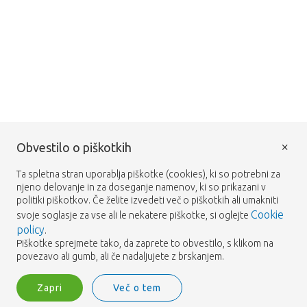
×
Obvestilo o piškotkih
Ta spletna stran uporablja piškotke (cookies), ki so potrebni za
njeno delovanje in za doseganje namenov, ki so prikazani v
politiki piškotkov. Če želite izvedeti več o piškotkih ali umakniti
Cookie
svoje soglasje za vse ali le nekatere piškotke, si oglejte
policy
.
Piškotke sprejmete tako, da zaprete to obvestilo, s klikom na
povezavo ali gumb, ali če nadaljujete z brskanjem.
Zapri
Več o tem