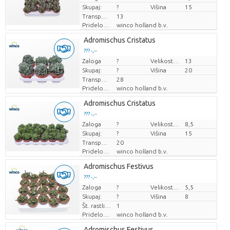
Skupaj:
?
Višina
15
Transportna višina
13
Pridelovalec
winco holland b.v.
Adromischus Cristatus
??? -,--
Zaloga
Cena za kos
?
Velikost lonca (cm)
13
Skupaj:
?
Višina
20
Transportna višina
28
Pridelovalec
winco holland b.v.
Adromischus Cristatus
??? -,--
Zaloga
Cena za kos
?
Velikost lonca (cm)
8,5
Skupaj:
?
Višina
15
Transportna višina
20
Pridelovalec
winco holland b.v.
Adromischus Festivus
??? -,--
Zaloga
Cena za kos
?
Velikost lonca (cm)
5,5
Skupaj:
?
Višina
8
Št. rastlin/lonec
1
Pridelovalec
winco holland b.v.
Adromischus Festivus