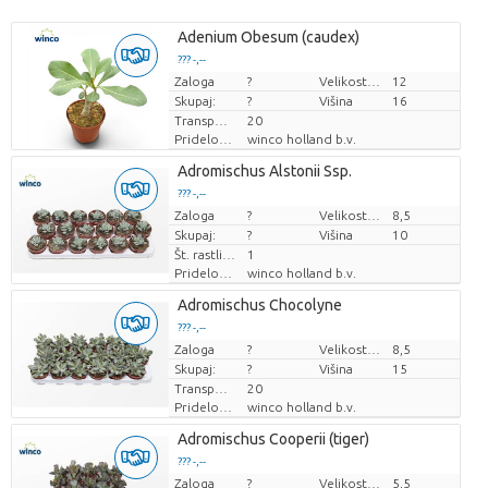
Adenium Obesum (caudex)
??? -,--
Zaloga
Cena za kos
?
Velikost lonca (cm)
12
Skupaj:
?
Višina
16
Transportna višina
20
Pridelovalec
winco holland b.v.
Adromischus Alstonii Ssp.
??? -,--
Zaloga
Cena za kos
?
Velikost lonca (cm)
8,5
Skupaj:
?
Višina
10
Št. rastlin/lonec
1
Pridelovalec
winco holland b.v.
Adromischus Chocolyne
??? -,--
Zaloga
Cena za kos
?
Velikost lonca (cm)
8,5
Skupaj:
?
Višina
15
Transportna višina
20
Pridelovalec
winco holland b.v.
Adromischus Cooperii (tiger)
??? -,--
Zaloga
Cena za kos
?
Velikost lonca (cm)
5,5