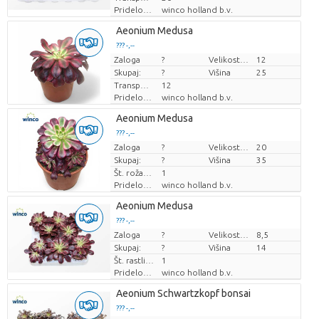
Pridelovalec
winco holland b.v.
Aeonium Medusa
??? -,--
Zaloga
Cena za kos
?
Velikost lonca (cm)
12
Skupaj:
?
Višina
25
Transportna višina
12
Pridelovalec
winco holland b.v.
Aeonium Medusa
??? -,--
Zaloga
Cena za kos
?
Velikost lonca (cm)
20
Skupaj:
?
Višina
35
Št. roža/lonček
1
Pridelovalec
winco holland b.v.
Aeonium Medusa
??? -,--
Zaloga
Cena za kos
?
Velikost lonca (cm)
8,5
Skupaj:
?
Višina
14
Št. rastlin/lonec
1
Pridelovalec
winco holland b.v.
Aeonium Schwartzkopf bonsai
??? -,--