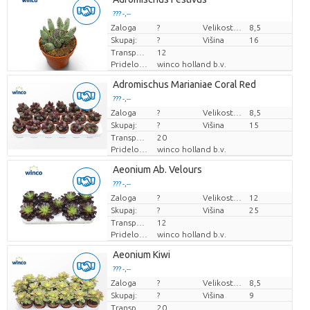
??? -,--
Zaloga
Cena za kos
?
Velikost lonca (cm)
8,5
Skupaj:
?
Višina
16
Transportna višina
12
Pridelovalec
winco holland b.v.
Adromischus Marianiae Coral Red
??? -,--
Zaloga
Cena za kos
?
Velikost lonca (cm)
8,5
Skupaj:
?
Višina
15
Transportna višina
20
Pridelovalec
winco holland b.v.
Aeonium Ab. Velours
??? -,--
Zaloga
Cena za kos
?
Velikost lonca (cm)
12
Skupaj:
?
Višina
25
Transportna višina
12
Pridelovalec
winco holland b.v.
Aeonium Kiwi
??? -,--
Zaloga
Cena za kos
?
Velikost lonca (cm)
8,5
Skupaj:
?
Višina
9
Transportna višina
20