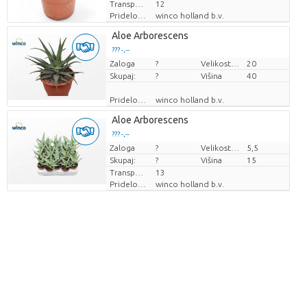
Transportna višina
12
Pridelovalec
winco holland b.v.
Aloe Arborescens
??? -,--
Zaloga
Cena za kos
?
Velikost lonca (cm)
20
Skupaj:
?
Višina
40
Pridelovalec
winco holland b.v.
Aloe Arborescens
??? -,--
Zaloga
Cena za kos
?
Velikost lonca (cm)
5,5
Skupaj:
?
Višina
15
Transportna višina
13
Pridelovalec
winco holland b.v.