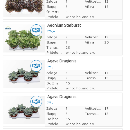
Zaloga
Cena za kos
?
Velikost lonca (cm)
12
Skupaj:
?
Višina
18
Št. rastlin/lonec
1
Pridelovalec
winco holland b.v.
Aeonium Starburst
??? -,--
Zaloga
Cena za kos
?
Velikost lonca (cm)
12
Skupaj:
?
Višina
20
Transportna višina
25
Pridelovalec
winco holland b.v.
Agave Dragionis
??? -,--
Zaloga
Cena za kos
?
Velikost lonca (cm)
17
Skupaj:
?
Transportna višina
12
Dolžina
15
Pridelovalec
winco holland b.v.
Agave Dragionis
??? -,--
Zaloga
Cena za kos
?
Velikost lonca (cm)
17
Skupaj:
?
Transportna višina
12
Dolžina
15
Pridelovalec
winco holland b.v.